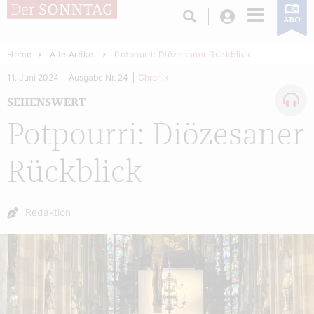
Login
ABO
Home
Alle Artikel
Potpourri: Diözesaner Rückblick
11. Juni 2024
Ausgabe Nr. 24
Chronik
SEHENSWERT
Potpourri: Diözesaner
Rückblick
Autor:
Redaktion