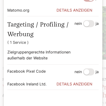
Matomo.org
DETAILS ANZEIGEN
nein
ja
Targeting / Profiling /
Werbung
( 1 Service )
Zielgruppengerechte Informationen
außerhalb der Website
31. August 2026
|
Spiritualität
7. August 202
Facebook Pixel Code
nein
ja
SOMMERMEINUNG
TRANSGE
Facebook Ireland Ltd.
DETAILS ANZEIGEN
Wie spricht Gott?
Die P
Gesch
Stefan Kronthaler
Stefan 