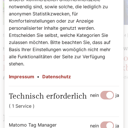
notwendig sind, sowie solche, die lediglich zu
anonymen Statistikzwecken, für
Komforteinstellungen oder zur Anzeige
personalisierter Inhalte genutzt werden.
Entscheiden Sie selbst, welche Kategorien Sie
5. Juni 2024
|
Chronik
13. Mai 2024
zulassen möchten. Bitte beachten Sie, dass auf
SEHENSWERT
SEHENSW
Basis Ihrer Einstellungen womöglich nicht mehr
alle Funktionalitäten der Seite zur Verfügung
Potpourri: Diözesaner
Potpo
stehen.
Rückblick
Rückb
Impressum
•
Datenschutz
Redaktion
Redakti
nein
ja
Technisch erforderlich
( 1 Service )
Neueste Beiträge
Matomo Tag Manager
nein
ja