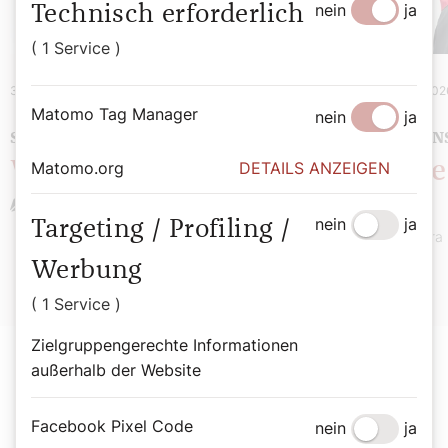
nein
ja
Technisch erforderlich
( 1 Service )
31. August 2026
|
Spiritualität
4. August 202
Matomo Tag Manager
nein
ja
SOMMERMEINUNG
GLAUBEN
Wie spricht Gott?
Müde 
Matomo.org
DETAILS ANZEIGEN
Herz
Stefan Kronthaler
nein
ja
Targeting / Profiling /
Sandra 
Werbung
( 1 Service )
Zielgruppengerechte Informationen
außerhalb der Website
Facebook Pixel Code
nein
ja
Der SONNTAG Abo