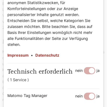
anonymen Statistikzwecken, für
Bundesministerium für Inneres und
Komforteinstellungen oder zur Anzeige
Landespolizeidirektion. Das schafft in vielen Fällen
personalisierter Inhalte genutzt werden.
Vertrauen und erleichtert auch, aufeinander zuzugehen,
Entscheiden Sie selbst, welche Kategorien Sie
weil man sich doch schon in ruhigen, unbeschwerten
zulassen möchten. Bitte beachten Sie, dass auf
Zeiten bei Dienststellenbesuchen kennengelernt hat.
Basis Ihrer Einstellungen womöglich nicht mehr
alle Funktionalitäten der Seite zur Verfügung
Manchmal sind auch wir ratlos ...
stehen.
Manchmal jedoch sind auch wir ratlos, und es fehlen uns
Impressum
•
Datenschutz
die richtigen Worte. Dann sind wir einfach da, hören zu
und schweigen. Unsere Haupttätigkeit ist, die
Kolleginnen und Kollegen dort zu besuchen, wo sie
nein
ja
Technisch erforderlich
arbeiten, nämlich an den Dienststellen. Diese Besuche
( 1 Service )
beginnen meist mit der Frage „Wie geht es Ihnen?“ Das
öffnet den Raum für oft sehr persönliche und intensive
Gespräche. Dabei wird weder auf Kirchenzugehörigkeit
Matomo Tag Manager
nein
ja
noch auf Religionsbekenntnis geachtet.