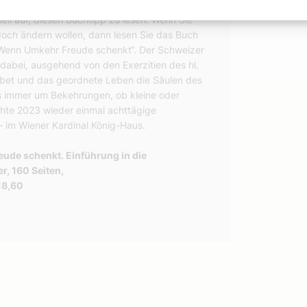
d Ihrem Christsein einigermaßen zufrieden
ell auf, diesen Buchtipp zu lesen. Wenn Sie
 doch ändern wollen, dann lesen Sie das Buch
 „Wenn Umkehr Freude schenkt“. Der Schweizer
t dabei, ausgehend von den Exerzitien des hl.
ebet und das geordnete Leben die Säulen des
 es immer um Bekehrungen, ob kleine oder
chte 2023 wieder einmal achttägige
– im Wiener Kardinal König-Haus.
ude schenkt. Einführung in die
r, 160 Seiten,
18,60