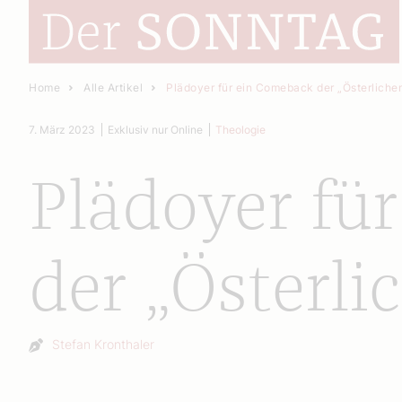
Home
Alle Artikel
Plädoyer für ein Comeback der „Österliche
7. März 2023
Exklusiv nur Online
Theologie
Plädoyer fü
der „Österli
Autor:
Stefan Kronthaler