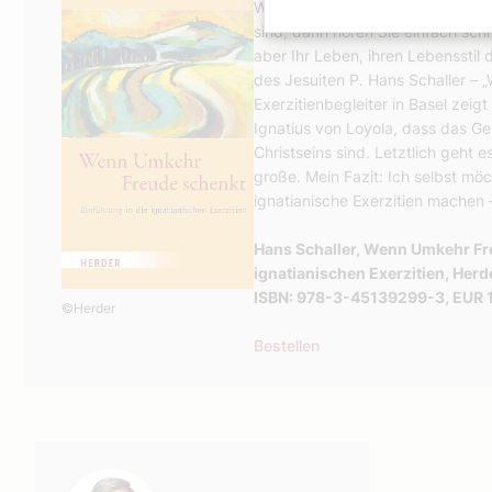
Wenn Sie mit Ihrem Lebensstil un
sind, dann hören Sie einfach schn
aber Ihr Leben, ihren Lebensstil
des Jesuiten P. Hans Schaller –
Exerzitienbegleiter in Basel zeig
Ignatius von Loyola, dass das G
Christseins sind. Letztlich geht
große. Mein Fazit: Ich selbst mö
ignatianische Exerzitien machen 
Hans Schaller, Wenn Umkehr Fre
ignatianischen Exerzitien, Herde
ISBN: 978-3-45139299-3, EUR 
©Herder
Bestellen
Autor: