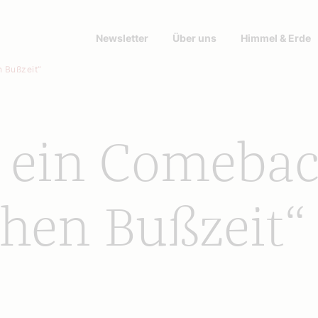
Newsletter
Über uns
Himmel & Erde
n Bußzeit“
r ein Comeba
chen Bußzeit“