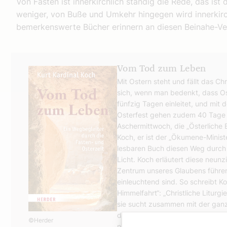
Von Fasten ist innerkirchlich ständig die Rede, das ist
weniger, von Buße und Umkehr hingegen wird innerkir
bemerkenswerte Bücher erinnern an diesen Beinahe-Ve
Vom Tod zum Leben
Mit Ostern steht und fällt das Ch
sich, wenn man bedenkt, dass Ost
fünfzig Tagen einleitet, und mit 
Osterfest gehen zudem 40 Tage 
Aschermittwoch, die „Österliche
Koch, er ist der „Ökumene-Ministe
lesbaren Buch diesen Weg durch 
Licht. Koch erläutert diese neunz
Zentrum unseres Glaubens führen
einleuchtend sind. So schreibt Ko
Himmelfahrt“: „Christliche Liturgi
sie sucht zusammen mit der ganz
dieser Erde etwas vom Himmel e
©Herder
nicht nur für jene, die in diesen