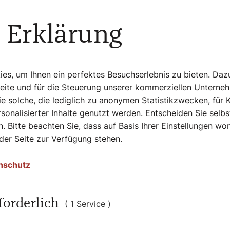
Ein Wegbegleiter durch die Fasten- und
 Erklärung
Seiten, EUR 18,60
s, um Ihnen ein perfektes Besuchserlebnis zu bieten. Daz
Seite und für die Steuerung unserer kommerziellen Unterne
e solche, die lediglich zu anonymen Statistikzwecken, für 
sonalisierter Inhalte genutzt werden. Entscheiden Sie selb
. Bitte beachten Sie, dass auf Basis Ihrer Einstellungen w
 der Seite zur Verfügung stehen.
hen Lebens schreibt Frère John von der
ch natürlich Grammatik und Vokabular
handelt von der schlichten Aufforderung
nschutz
 „Ändert eure Perspektive und glaubt an die
Oder mit den vertrauten Worten aus der
nd glaubt an das Evangelium.“ (Markus 1,15).
forderlich
( 1 Service )
igkeit der Umkehr oder Bekehrung in ihren
euchtend und verständlich. Letztlich geht es