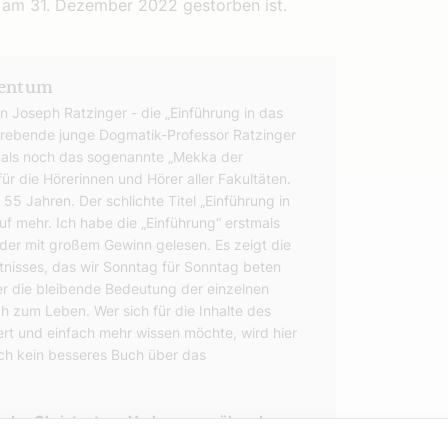
. am 31. Dezember 2022 gestorben ist.
tentum
on Joseph Ratzinger - die „Einführung in das
strebende junge Dogmatik-Professor Ratzinger
mals noch das sogenannte „Mekka der
für die Hörerinnen und Hörer aller Fakultäten.
55 Jahren. Der schlichte Titel „Einführung in
uf mehr. Ich habe die „Einführung“ erstmals
er mit großem Gewinn gelesen. Es zeigt die
nisses, das wir Sonntag für Sonntag beten
ger die bleibende Bedeutung der einzelnen
ch zum Leben. Wer sich für die Inhalte des
rt und einfach mehr wissen möchte, wird hier
fach kein besseres Buch über das
n das Christentum. Vorlesungen über das
is, Kösel-Verlag,