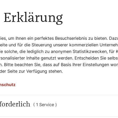
Seiten, EUR 25,70
 Erklärung
s, um Ihnen ein perfektes Besuchserlebnis zu bieten. Daz
Seite und für die Steuerung unserer kommerziellen Unterne
e solche, die lediglich zu anonymen Statistikzwecken, für 
mehr vorstellen, dass wenige Jahre nach dem
sonalisierter Inhalte genutzt werden. Entscheiden Sie selb
chen Konzils (1962-1965) eine heiße
. Bitte beachten Sie, dass auf Basis Ihrer Einstellungen w
Theologen über die sogenannten „Letzten
 der Seite zur Verfügung stehen.
hkeit der Seele, Tod, Auferstehung der Toten,
 Himmel oder Ewiges Leben entbrannt ist. Wer
ch und veröffentlichte zu diesem Thema. Auch
nschutz
Professor in Regensburg, legte 1977 eine
ogie“ vor. Als Papst Benedikt XVI. schrieb er
. Das Buch führt in einen großen
forderlich
( 1 Service )
n uns irgendwann ernsthaft beschäftigt,
 eigenen Tod geht. Ratzingers „Eschatologie“
 Fragen rund um den Tod und das ewige Leben.