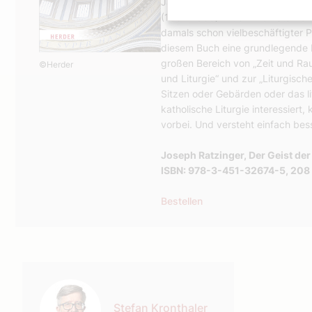
Jahrzehnte nach der Liturgie-Re
(1962-1965) mit all ihren Stärk
damals schon vielbeschäftigter P
diesem Buch eine grundlegende Ei
großen Bereich von „Zeit und Raum
©Herder
und Liturgie“ und zur „Liturgisch
Sitzen oder Gebärden oder das lit
katholische Liturgie interessiert
vorbei. Und versteht einfach bess
Joseph Ratzinger, Der Geist der
ISBN: 978-3-451-32674-5, 208 
Bestellen
Autor:
Stefan Kronthaler