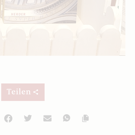
Teilen
Facebook
Twitter
Mail
WhatsApp
Url kopieren