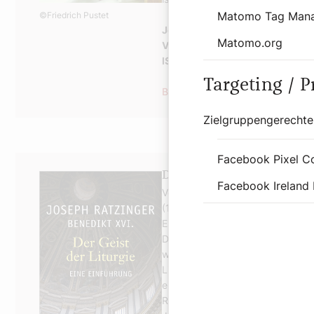
Matomo Tag Man
©Friedrich Pustet
Joseph Ratzinger, Eschatologie
Matomo.org
Vorwort von Papst Benedikt XVI.
ISBN: 978-3-7917-2070-8, 232 
Targeting / 
Bestellen
Zielgruppengerechte
Facebook Pixel C
Der Geist der Liturgie
Facebook Ireland 
Vor 105 Jahren, zu Ostern 1918, 
(1962-1965) erschien Romano Guar
Es war gleichsam der Aufbruch d
Damals wurde die Liturgie in ihr
wiederentdeckt und auch gefeier
Liturgie hat auch Joseph Ratzinge
eingeladen, dessen Titel wohl nich
Ratzinger wollte damit gleichsa