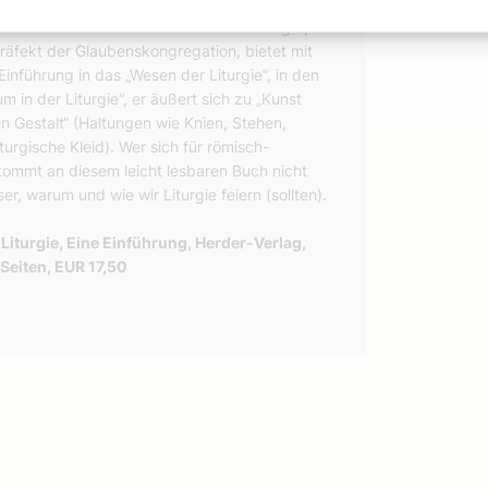
form nach dem Zweiten Vatikanischen Konzil
en und auch Schwächen anstoßen. Ratzinger,
räfekt der Glaubenskongregation, bietet mit
nführung in das „Wesen der Liturgie“, in den
 in der Liturgie“, er äußert sich zu „Kunst
en Gestalt“ (Haltungen wie Knien, Stehen,
urgische Kleid). Wer sich für römisch-
, kommt an diesem leicht lesbaren Buch nicht
er, warum und wie wir Liturgie feiern (sollten).
 Liturgie, Eine Einführung, Herder-Verlag,
Seiten, EUR 17,50