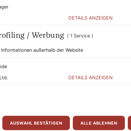
ager
 - Tod und ewiges Leben. Mit einem neuen
DETAILS ANZEIGEN
, Friedrich Pustet Verlag,
Seiten, EUR 22,70
Profiling / Werbung
( 1 Service )
 Informationen außerhalb der Website
ode
Ltd.
DETAILS ANZEIGEN
lange vor dem Zweiten Vatikanischen Konzil
dinis Erstlingsbuch „Vom Geist der Liturgie“.
er Liturgischen Bewegung in Deutschland.
er Schönheit und in ihrem Reichtum
t. Zu einer solchen Wiederentdeckung der
r mit seinem Buch „Der Geist der Liturgie“
t zufällig an Guardinis Erstlingsbuch erinnert.
AUSWAHL BESTÄTIGEN
ALLE ABLEHNEN
m zu einer neuen „Liturgischen Bewegung“