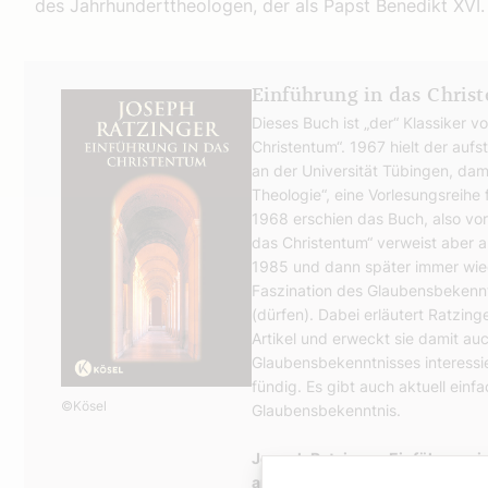
des Jahrhunderttheologen, der als Papst Benedikt XVI
Einführung in das Chris
Dieses Buch ist „der“ Klassiker v
Christentum“. 1967 hielt der auf
an der Universität Tübingen, da
Theologie“, eine Vorlesungsreihe 
1968 erschien das Buch, also vor 
das Christentum“ verweist aber a
1985 und dann später immer wied
Faszination des Glaubensbekennt
(dürfen). Dabei erläutert Ratzin
Artikel und erweckt sie damit au
Glaubensbekenntnisses interessie
fündig. Es gibt auch aktuell ein
©Kösel
Glaubensbekenntnis.
Joseph Ratzinger, Einführung i
apostolische Glaubensbekenntn