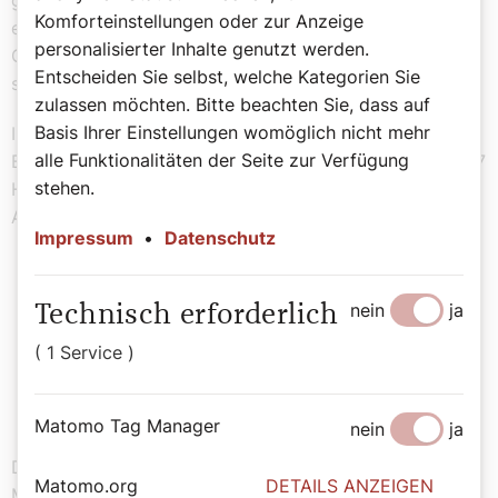
gemeint. Die hl. Bernadette ist die erste Heilige, von der
Komforteinstellungen oder zur Anzeige
es Andachtsfotos gab. Sie hätte mit diesen Bildchen
personalisierter Inhalte genutzt werden.
Geld für ihre bitterarme Familie verdienen können, aber
Entscheiden Sie selbst, welche Kategorien Sie
sie hat das abgelehnt.“
zulassen möchten. Bitte beachten Sie, dass auf
Basis Ihrer Einstellungen womöglich nicht mehr
In ihrem Buch „Von Bischofsstab bis Besenstiel“ schaut
alle Funktionalitäten der Seite zur Verfügung
Bernadette Spitzer mit frischem Blick auf insgesamt 367
stehen.
Heilige und bläst so Staub von manch antiquiertem
Andachtsbild.
Impressum
•
Datenschutz
Das Buch ist ein Versuch, das falsche
nein
ja
Technisch erforderlich
Bild, das viele von Heiligen haben, zu
( 1 Service )
korrigieren.
Matomo Tag Manager
nein
ja
Der Trend, erst vor wenigen Jahren verstorbene
Matomo.org
DETAILS ANZEIGEN
Menschen – wie Mutter Teresa oder Johannes Paul II. –