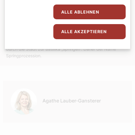
San Diego, San Francisco) auf die Heiligen der Seitenaltäre
der Heimatkirche des hl. Juniperus Serra in Petra auf Mallorca
ALLE ABLEHNEN
zurückgehen. Bemerkenswert ist auch, dass Notburga von
Rattenberg die einzige Heilige des Mittelalters war, die keine
Adelige oder Nonne war. Und im niederländischen Echternach
ALLE AKZEPTIEREN
findet zu Ehren Willibrords eine Prozession statt, bei der die
Teilnehmer zu Polkamelodien im seitlichen Wechselschritt
durch die Stadt zur Basilika „springen“. Daher der Name
Springprozession.
Autor:
Agathe Lauber-Gansterer