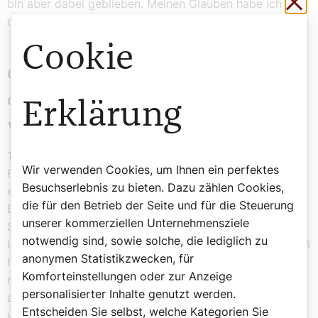
bin aber dabei geblieben. Meinen Glauben habe ich
dadurch nicht verloren.
Cookie
Gab es Situationen in Ihrem Leben, in
denen Ihr Glauben Ihnen eine
Erklärung
wichtige Stütze war?
1981 ist meine erste Frau verstorben. Wenn man seine
Wir verwenden Cookies, um Ihnen ein perfektes
Frau und die Mutter seiner Kinder verliert, ist das schon
Besuchserlebnis zu bieten. Dazu zählen Cookies,
eine große Prüfung und Last. Ich war damals als
die für den Betrieb der Seite und für die Steuerung
Baustatiker auch noch voll im Berufsleben. In dieser
unserer kommerziellen Unternehmensziele
Situation hat mir mein Glaube geholfen. Große
notwendig sind, sowie solche, die lediglich zu
Unterstützung hatte ich damals von meiner Mutter. 1996
anonymen Statistikzwecken, für
habe ich das zweite Mal geheiratet. Zum Glück haben
Komforteinstellungen oder zur Anzeige
meine Kinder meine neue Frau gleich akzeptiert und
personalisierter Inhalte genutzt werden.
auch meine Frau hat sich mit den Kindern gut
Entscheiden Sie selbst, welche Kategorien Sie
verstanden.