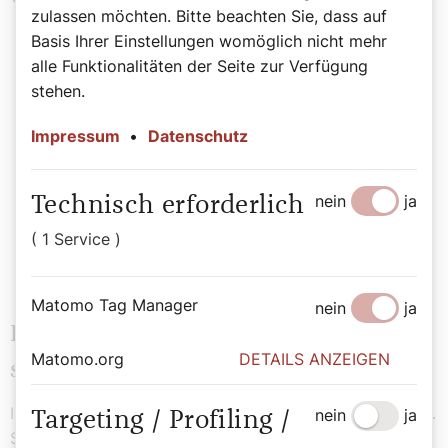
zulassen möchten. Bitte beachten Sie, dass auf
Basis Ihrer Einstellungen womöglich nicht mehr
alle Funktionalitäten der Seite zur Verfügung
„Dass der Kirchenbesuch in den
stehen.
vergangenen Jahrzehnten stark
Impressum
•
Datenschutz
zurückgegangen ist, hat mich eher
dazu motiviert, weiter in die Kirche zu
nein
ja
Technisch erforderlich
gehen.“
( 1 Service )
Walter Veinfurter
Matomo Tag Manager
nein
ja
Fast so lange wie Sie ministrieren,
Matomo.org
DETAILS ANZEIGEN
spielen Sie Violine.
Ich habe damit in der 2. Klasse Mittelschule angefangen.
nein
ja
Targeting / Profiling /
Seit 1985 spiele ich in einem kleinen Orchester in