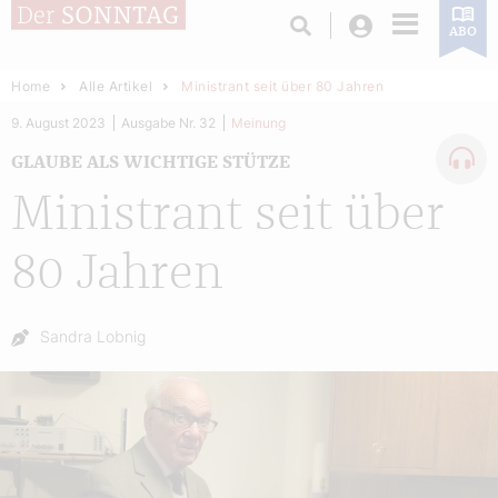
Login
ABO
Home
Alle Artikel
Ministrant seit über 80 Jahren
9. August 2023
Ausgabe Nr. 32
Meinung
GLAUBE ALS WICHTIGE STÜTZE
Ministrant seit über
80 Jahren
Autor:
Sandra Lobnig