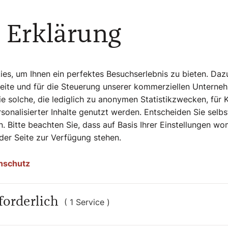
ungen ganz oft viel Hoffnung und
 Erklärung
schen hier bei uns gibt, die spüren, dass
rin besteht, sich nur um das eigene Glück
schen. Diese Grundmelodie der Hoffnung
s, um Ihnen ein perfektes Besuchserlebnis zu bieten. Daz
rche insgesamt in solchen Begegnungen
Seite und für die Steuerung unserer kommerziellen Unterne
Krisen Hochkonjunktur haben.
e solche, die lediglich zu anonymen Statistikzwecken, für 
sonalisierter Inhalte genutzt werden. Entscheiden Sie selb
ldung Biochemiker. Die
. Bitte beachten Sie, dass auf Basis Ihrer Einstellungen w
 der Seite zur Verfügung stehen.
d doch dann ein anderes
enschenbild
nschutz
atten Sie Begegnungen,
forderlich
nger Priester?
( 1 Service )
eit. Das war ich am Westbahnhof, und ich