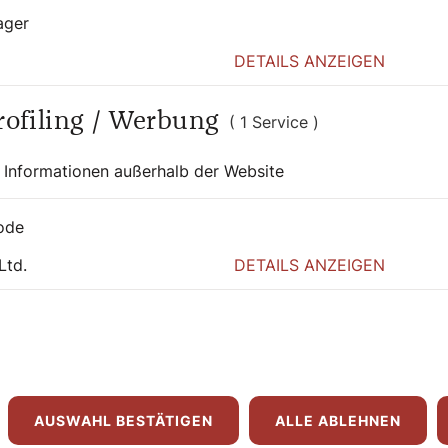
on kennengelernt hatte im Bereich der
ager
Bier getrunken und dann haben sie mich
DETAILS ANZEIGEN
ll . Ich habe einen Augenblick gezögert.
n bin ich mit ihnen ins Gespräch
Profiling / Werbung
( 1 Service )
 mir nachklingt.
 Informationen außerhalb der Website
enschen mit Behinderungen geht, oder um
nioren- und Pflegehäuser auch als
ode
Ltd.
DETAILS ANZEIGEN
ht nur nachdenklich stimmen, sondern die
ren lassen.
r Sie geworden. Was ist
olg?
AUSWAHL BESTÄTIGEN
ALLE ABLEHNEN