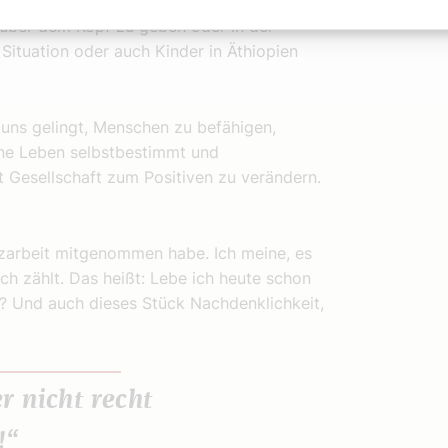
sch einen Schlafsack bekommt, einen Teller
 über dem Kopf zu geben oder in der
Situation oder auch Kinder in Äthiopien
 uns gelingt, Menschen zu befähigen,
ene Leben selbstbestimmt und
t Gesellschaft zum Positiven zu verändern.
izarbeit mitgenommen habe. Ich meine, es
ch zählt. Das heißt: Lebe ich heute schon
? Und auch dieses Stück Nachdenklichkeit,
r nicht recht
!“