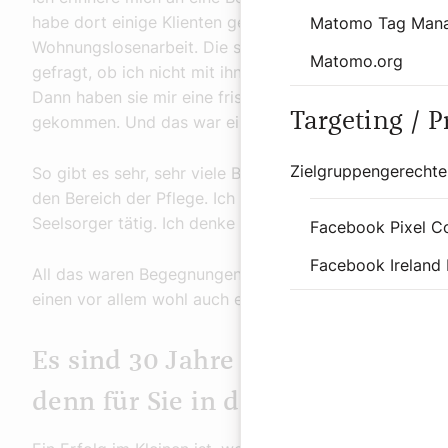
habe dort einige Klienten getroffen, die ich zuvor sch
Matomo Tag Man
Wohnungslosenarbeit. Die sind dort gestanden, haben 
Matomo.org
gefragt, ob ich nicht mit ihnen auch ein Bier trinken wi
Dann haben sie mir eine frische Dose gegeben. Und dan
Targeting / 
gekommen. Und das war ein Gespräch, das bis heute in
Zielgruppengerechte
So gibt es sehr, sehr viele Begegnungen, wo es um M
den Bereich der Pflege. Ich bin ja in einem unserer Se
Seelsorger tätig. Ich denke an die Hospizarbeit.
Facebook Pixel C
Facebook Ireland 
All das waren Begegnungen, die einen, glaube ich, nic
einen vor allem wohl auch ein Stück Veränderung erfah
Es sind 30 Jahre Caritasarbeit fü
denn für Sie in dieser Zeit ein Erf