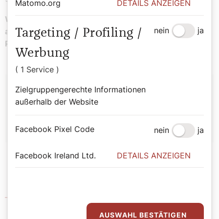
Matomo.org
DETAILS ANZEIGEN
Wallfahrtsgruppen können eine eigene Messe
nein
ja
anmelden. Telefon im Kloster: 02634/72 63 oder bei
Targeting / Profiling /
Pater Joseph: 0676/ 49 195 19.
Werbung
( 1 Service )
Autor:
Zielgruppengerechte Informationen
außerhalb der Website
Katharina Mayr
Facebook Pixel Code
nein
ja
Facebook Ireland Ltd.
DETAILS ANZEIGEN
Servitenkloster Mariahilfberg
AUSWAHL BESTÄTIGEN