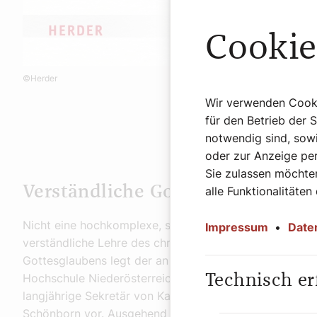
Buch
Cookie
Bene
Unve
Band
©Herder
Herd
Wir verwenden Cookie
272 
für den Betrieb der 
€ 28
notwendig sind, sowi
oder zur Anzeige per
Sie zulassen möchten
Verständliche Gotteslehre
alle Funktionalitäten
Nicht eine hochkomplexe, sondern eine
Impressum
•
Date
verständliche Lehre des christlichen
Gottesglaubens legt der an der Pädagogischen
Hochschule Niederösterreich lehrende
Technisch er
langjährige Sekretär von Kardinal Christoph
Schönborn vor. Ausgehend vom Atheismus, der