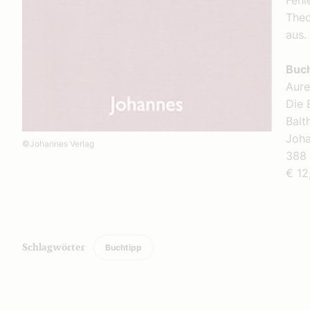
Fehl
Theo
aus.
Buc
Aure
Die 
Balt
Joha
©Johannes Verlag
388 
€ 12
Buchtipp
Schlagwörter