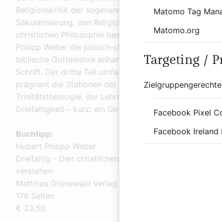
Religionskritik der sogenannten
Matomo Tag Man
Säkularisierung, den Religionen und der
Matomo.org
christlichen Philosophie beschreibt Hubert
Philipp Weber die jüdisch-christliche, also die
Targeting / 
biblische Gotteslehre anhand der Heiligen
Schrift. Der dritte Teil umfasst klar und
prägnant die Stationen der sogenannten
Zielgruppengerechte
Trinitätstheologie, der Lehre von der
Dreifaltigkeit – kurz: ein Gott in drei Personen.
Facebook Pixel C
Facebook Ireland 
Buchtipp:
Hubert Philipp Weber
Dreifaltig - Den christlichen Gottesglauben
verstehen
Matthias Grünewald Verlag
176 Seiten
©Matt
€ 23,50