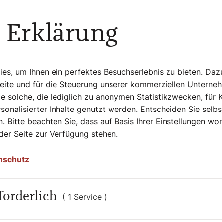
tipp:
 Erklärung
dikt XVI. Der Herr hält unsere Hand.
röffentlichte Predigten.
 1: Fasten- und Osterzeit
er-Verlag
s, um Ihnen ein perfektes Besuchserlebnis zu bieten. Daz
Seiten
Seite und für die Steuerung unserer kommerziellen Unterne
,80
e solche, die lediglich zu anonymen Statistikzwecken, für 
sonalisierter Inhalte genutzt werden. Entscheiden Sie selb
. Bitte beachten Sie, dass auf Basis Ihrer Einstellungen w
 der Seite zur Verfügung stehen.
nschutz
forderlich
( 1 Service )