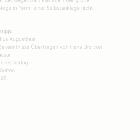
er der Gegenwart klammert der große
loge in Form einer Selbstanklage nicht
htipp:
lius Augustinus
Bekenntnisse Übertragen von Hans Urs von
hasar
nnes Verlag
Seiten
,95