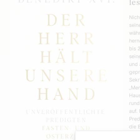
le
Nich
sein
währ
hern
bis 
sein
und 
gepr
Sekr
„Mem
Haus
rund
auf.
Pred
die 
Pred