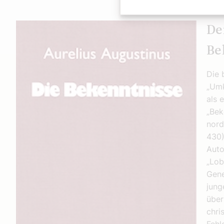
De
Be
Die 
„Umk
als 
„Bek
nord
430)
Auto
„Lob
Gene
jung
über
chri