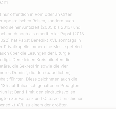
sen
t nur öffentlich in Rom oder an Orten
er apostolischen Reisen, sondern auch
end seiner Amtszeit (2005 bis 2013) und
ach auch noch als emeritierter Papst (2013
2022) hat Papst Benedikt XVI. sonntags in
er Privatkapelle immer eine Messe gefeiert
auch über die Lesungen der Liturgie
edigt. Den kleinen Kreis bildeten die
etäre, die Sekretärin sowie die vier
ores Domini“, die den (päpstlichen)
halt führten. Diese zeichneten auch die
 135 auf Italienisch gehaltenen Predigten
 Nun ist Band 1 mit den eindrucksvollen
igten zur Fasten- und Osterzeit erschienen,
Benedikt XVI. zu einem der größten
iger auch des 21. Jahrhunderts machen.