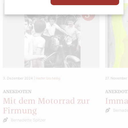
3. Dezember 2024
|
Heiter bis heilig
27. November
ANEKDOTEN
ANEKDOT
Mit dem Motorrad zur
Imma
Firmung
Bernade
Bernadette Spitzer