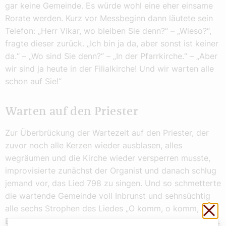
gar keine Gemeinde. Es würde wohl eine eher einsame
Rorate werden. Kurz vor Messbeginn dann läutete sein
Telefon: „Herr Vikar, wo bleiben Sie denn?“ – „Wieso?“,
fragte dieser zurück. „Ich bin ja da, aber sonst ist keiner
da.“ – „Wo sind Sie denn?“ – „In der Pfarrkirche.“ – „Aber
wir sind ja heute in der Filialkirche! Und wir warten alle
schon auf Sie!“
Warten auf den Priester
Zur Überbrückung der Wartezeit auf den Priester, der
zuvor noch alle Kerzen wieder ausblasen, alles
wegräumen und die Kirche wieder versperren musste,
improvisierte zunächst der Organist und danach schlug
jemand vor, das Lied 798 zu singen. Und so schmetterte
die wartende Gemeinde voll Inbrunst und sehnsüchtig
Sch
alle sechs Strophen des Liedes „O komm, o komm,
Emmanuel“. Bis er dann endlich kam, der Herr Pfarrvikar.