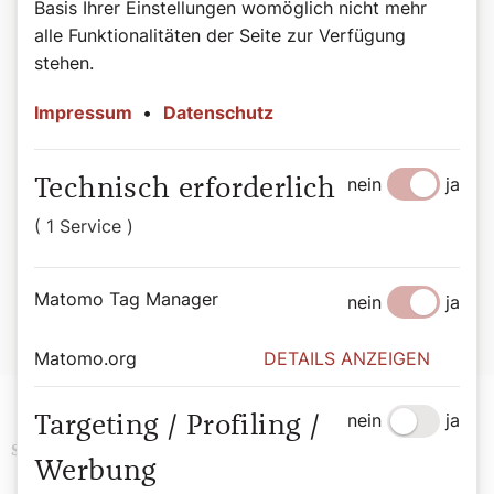
Basis Ihrer Einstellungen womöglich nicht mehr
alle Funktionalitäten der Seite zur Verfügung
stehen.
Impressum
•
Datenschutz
nein
ja
Technisch erforderlich
( 1 Service )
©Wiener Domverlag
Buchtipp:
Beten, Herr Pfarrer! - Anekdoten zwischen Alltag und
Matomo Tag Manager
nein
ja
Altar.
Von Bernadette Spitzer, 176 Seiten, ISBN: 978-3-
85351-332-3, EUR 27,00
Matomo.org
DETAILS ANZEIGEN
nein
ja
Targeting / Profiling /
Advent
Schlagwörter
Werbung