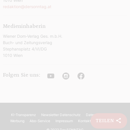
1010 Wien
redaktion@dersonntag.at
Medieninhaberin
Wiener Dom-Verlag Ges. m.b.H.
Buch- und Zeitungsverlag
Stephansplatz 4/VI/DG
1010 Wien
Youtube
Instagram
Facebook
Folgen Sie uns:
KI-Transparenz
Newsletter Datenschutz
Datenschutz
AGB
TEILEN
Werbung
Abo-Service
Impressum
Kontakt
Barrierefreiheit
©
2022 Der SONNTAG