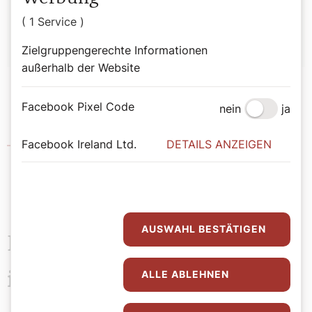
Wolfgang Klausnitzer
( 1 Service )
Zielgruppengerechte Informationen
außerhalb der Website
Facebook Pixel Code
nein
ja
Facebook Ireland Ltd.
DETAILS ANZEIGEN
Hochschule Heiligenkreuz
AUSWAHL BESTÄTIGEN
Das könnte Sie auch
ALLE ABLEHNEN
interessieren