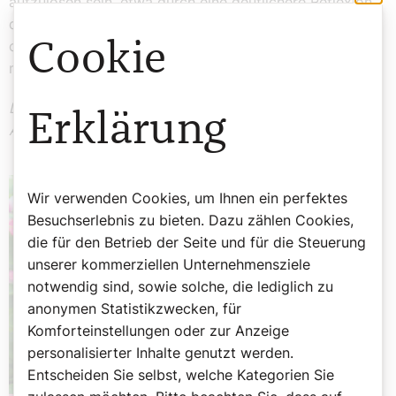
aufzulösen sein, etwa durch eine deutlichere Reflexion
darauf, worum es sich beim Glauben eigentlich handelt,
oder durch ein Bewusstmachen der Grenzen
Cookie
menschlicher Wissenschaft.
Der Kommentar drückt die persönliche Meinung des
Erklärung
Autors aus!
Wir verwenden Cookies, um Ihnen ein perfektes
Besuchserlebnis zu bieten. Dazu zählen Cookies,
die für den Betrieb der Seite und für die Steuerung
unserer kommerziellen Unternehmensziele
notwendig sind, sowie solche, die lediglich zu
anonymen Statistikzwecken, für
Komforteinstellungen oder zur Anzeige
personalisierter Inhalte genutzt werden.
Entscheiden Sie selbst, welche Kategorien Sie