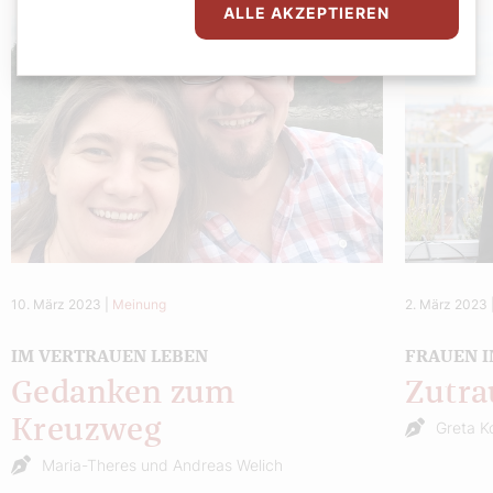
ALLE AKZEPTIEREN
10. März 2023
|
Meinung
2. März 2023
IM VERTRAUEN LEBEN
FRAUEN I
Gedanken zum
Zutra
Kreuzweg
Greta K
Maria-Theres und Andreas Welich