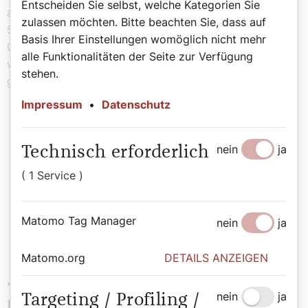
Entscheiden Sie selbst, welche Kategorien Sie
aufgrund des menschlichen Naturells keine
zulassen möchten. Bitte beachten Sie, dass auf
Selbstverständlichkeit ist. Eine ganz konkrete
Basis Ihrer Einstellungen womöglich nicht mehr
Geschenkidee zum 300. Geburtstag von Professor Kant
alle Funktionalitäten der Seite zur Verfügung
wäre doch die Verwirklichung des ewigen Friedens auf
stehen.
gültiger globaler Rechtsbasis.
Impressum
•
Datenschutz
„Ich empfehle Kants Schrift ,Zum
nein
ja
Technisch erforderlich
ewigen Frieden‘
( 1 Service )
als Einstiegslektüre.“
Matomo Tag Manager
nein
ja
Simon Varga
Matomo.org
DETAILS ANZEIGEN
„Was kann ich wissen? Was soll ich
nein
ja
Targeting / Profiling /
tun? Was darf ich hoffen? Was ist der