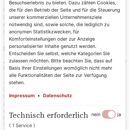
Besuchserlebnis zu bieten. Dazu zählen Cookies,
Papst Benedikt XVI. erklärte Antonietta am 18.
die für den Betrieb der Seite und für die Steuerung
Dezember 2007 zur „Ehrwürdigen Dienerin Gottes“ und
unserer kommerziellen Unternehmensziele
ermöglichte somit den Beginn des
notwendig sind, sowie solche, die lediglich zu
Seligsprechungsverfahrens für das Mädchen.
anonymen Statistikzwecken, für
Komforteinstellungen oder zur Anzeige
personalisierter Inhalte genutzt werden.
Es lebe Christus, der König
Entscheiden Sie selbst, welche Kategorien Sie
zulassen möchten. Bitte beachten Sie, dass auf
José Luis Sánchez del Río (28. März 1913 – 10. Februar
Basis Ihrer Einstellungen womöglich nicht mehr
1928)
alle Funktionalitäten der Seite zur Verfügung
José wurde 1913 in Syhuayo in Mexiko geboren. Als der
stehen.
Cristero Krieg 1926 (die Regierung hatte begonnen
Impressum
•
Datenschutz
Kirchenprivilegien zu streichen und Kirchenbesitztümer
zu übernehmen) begann, traten José und seine Brüder
den Rebellen bei. Seine Mutter und der Rebellengeneral
nein
ja
Technisch erforderlich
Prudencio Mendoza Alcazar verbaten ihm die
Teilnahme. José jedoch bestand darauf und so
( 1 Service )