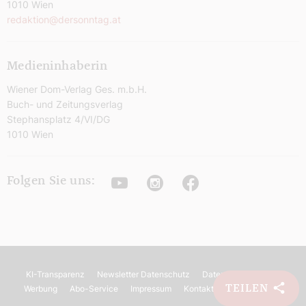
1010 Wien
redaktion@dersonntag.at
Medieninhaberin
Wiener Dom-Verlag Ges. m.b.H.
Buch- und Zeitungsverlag
Stephansplatz 4/VI/DG
1010 Wien
Youtube
Instagram
Facebook
Folgen Sie uns:
KI-Transparenz
Newsletter Datenschutz
Datenschutz
AGB
TEILEN
Werbung
Abo-Service
Impressum
Kontakt
Barrierefreiheit