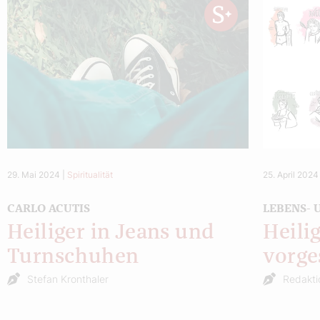
29. Mai 2024
|
Spiritualität
25. April 2024
CARLO ACUTIS
LEBENS-
Heiliger in Jeans und
Heili
Turnschuhen
vorge
Stefan Kronthaler
Redakti