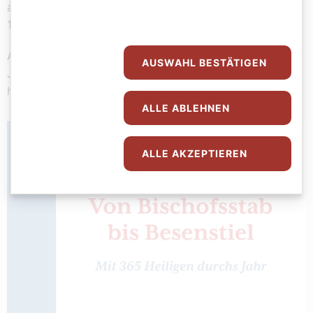
aufgeben. Viva Cristo Rey!“. Der Heilige José starb am
10. Februar 1928 im Alter von 14 Jahren.
Am 20. November 2005 sprach Papst Benedikt XV.I den
AUSWAHL BESTÄTIGEN
Jungen selig. Am 16. Oktober 2016 wurde José
heiliggesprochen.
ALLE ABLEHNEN
ALLE AKZEPTIEREN