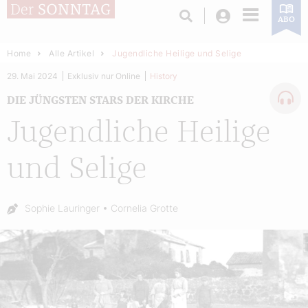
Login
ABO
Home
Alle Artikel
Jugendliche Heilige und Selige
29. Mai 2024
Exklusiv nur Online
History
DIE JÜNGSTEN STARS DER KIRCHE
Jugendliche Heilige
und Selige
Autor:
Sophie Lauringer
Cornelia Grotte