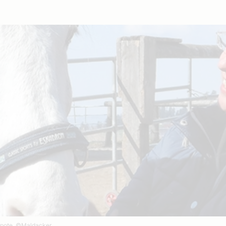
apote.
©Maldacker