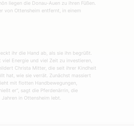
hön liegen die Donau-Auen zu ihren Füßen.
r von Ottensheim entfernt, in einem
kt ihr die Hand ab, als sie ihn begrüßt.
viel Energie und viel Zeit zu investieren,
ldert Christa Mitter, die seit ihrer Kindheit
lt hat, wie sie verrät. Zunächst massiert
schieht mit flotten Handbewegungen,
eßt er“, sagt die Pferdenärrin, die
Jahren in Ottensheim lebt.
 Lehrerin im Europagymnasium Auhof in Linz,