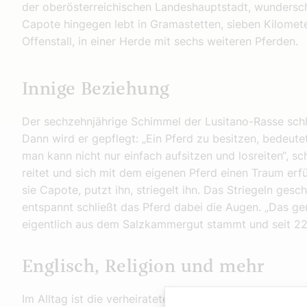
der oberösterreichischen Landeshauptstadt, wundersc
Capote hingegen lebt in Gramastetten, sieben Kilomete
Offenstall, in einer Herde mit sechs weiteren Pferden.
Innige Beziehung
Der sechzehnjährige Schimmel der Lusitano-Rasse schlec
Dann wird er gepflegt: „Ein Pferd zu besitzen, bedeutet 
man kann nicht nur einfach aufsitzen und losreiten“, schi
reitet und sich mit dem eigenen Pferd einen Traum erfül
sie Capote, putzt ihn, striegelt ihn. Das Striegeln ge
entspannt schließt das Pferd dabei die Augen. „Das geni
eigentlich aus dem Salzkammergut stammt und seit 22 
Englisch, Religion und mehr
Im Alltag ist die verheiratete Mutter von drei Kindern