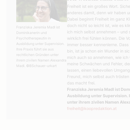
Freiheit ist ein großes Wort. Sic
anderes damit, denn wir haben un
Dabei beginnt Freiheit im ganz K
doch nicht so leicht ist, wie es kl
Franziska Jeremia Madl ist
ich mich selbst annehmen – und s
Dominikanerin und
wirklich frei fühlen können. Die 
Psychotherapeutin in
Ausbildung unter Supervision.
immer besser kennenlerne. Dass 
Ihre Praxis führt sie aus
bin, ist ja schon ein Wunder in s
rechtlichen Gründen unter
mich auch so annehmen, wie ich w
ihrem zivilen Namen Alexandra
meine Schwächen und Fehler, denn 
Madl.
©BSchauer-urkart
lassen, einen liebevollen Umgang
Freund, mich selbst auch trösten
das macht frei.
Franziska Jeremia Madl ist Dom
Ausbildung unter Supervision. I
unter ihrem zivilen Namen Alex
freiheit@koopredaktion.at