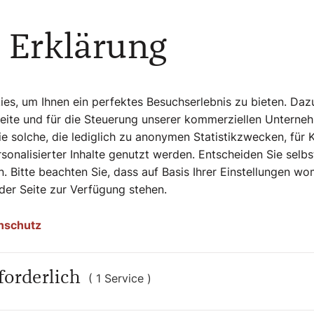
Freude, die Schülerinnen und Schüler an den
in der Schule, dass der Glaube nicht mehr
 Erklärung
ber die jungen Leute haben Fragen an das
iese Lebensfragen gerne mit dem Glauben
 das Interesse der Kinder und Jugendlichen
h eigene Gedanken über den Glauben und das
s, um Ihnen ein perfektes Besuchserlebnis zu bieten. Daz
hliche und energiegeladene Frau auch ihrem
Seite und für die Steuerung unserer kommerziellen Unterne
m gestaltet Christa Mitter
e solche, die lediglich zu anonymen Statistikzwecken, für 
r ist da sehr fortschrittlich und fördert
sonalisierter Inhalte genutzt werden. Entscheiden Sie selb
login. Dieses Angebot nimmt sie bereitwillig
. Bitte beachten Sie, dass auf Basis Ihrer Einstellungen w
wenig durch weibliche Gesichter
 der Seite zur Verfügung stehen.
rau des Pfarrgemeinderats ist und in einem
nschutz
forderlich
( 1 Service )
ber artgerechte Tierhaltung und
gewaltfrei“ möchte sie mit Pferden