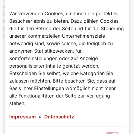
am Anfang gesagt. So geht es übrigens allen, die in der
Wir verwenden Cookies, um Ihnen ein perfektes
Pfarrkanzlei arbeiten: Wir alle reden mit den Leuten und
Besuchserlebnis zu bieten. Dazu zählen Cookies,
hören ihnen zu. Auch wenn das für mich manchmal
die für den Betrieb der Seite und für die Steuerung
herausfordernd ist: Ich habe das Gefühl, dass ich hier
unserer kommerziellen Unternehmensziele
bei meiner Arbeit wirklich etwas Sinnvolles mache.
notwendig sind, sowie solche, die lediglich zu
anonymen Statistikzwecken, für
Komforteinstellungen oder zur Anzeige
„In der Zeitung habe ich zwar viel
personalisierter Inhalte genutzt werden.
über die Krise und die Notlage von
Entscheiden Sie selbst, welche Kategorien Sie
zulassen möchten. Bitte beachten Sie, dass auf
vielen gelesen.
Basis Ihrer Einstellungen womöglich nicht mehr
Aber in der Pfarre bekommt diese Krise
alle Funktionalitäten der Seite zur Verfügung
dann ein Gesicht.“
stehen.
Impressum
•
Datenschutz
Natalie Janicek .