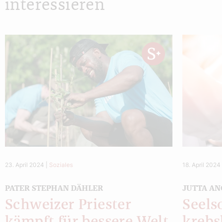
interessieren
23. April 2024
|
Soziales
18. April 2024
PATER STEPHAN DÄHLER
JUTTA AN
Schweizer Priester
Seels
kämpft für bessere Welt
kreb