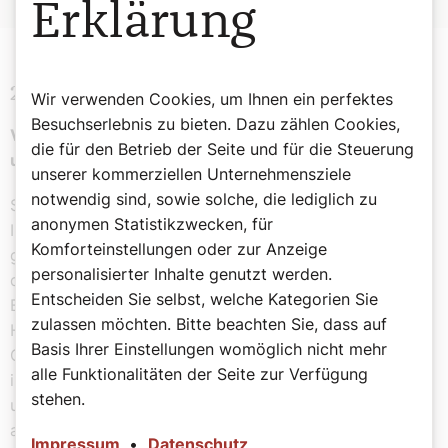
Erklärung
2. Lesung 1 Thessalónicher 1,5C–10
Wir verwenden Cookies, um Ihnen ein perfektes
Besuchserlebnis zu bieten. Dazu zählen Cookies,
Vertrauen wir dem lebendigen Gott oder liefern wir
die für den Betrieb der Seite und für die Steuerung
uns den Götzen aus?
unserer kommerziellen Unternehmensziele
notwendig sind, sowie solche, die lediglich zu
Schwestern und Brüder!
anonymen Statistikzwecken, für
Ihr wisst, wie wir bei euch aufgetreten sind, um euch zu
Komforteinstellungen oder zur Anzeige
gewinnen. Und ihr seid unserem Beispiel gefolgt und
personalisierter Inhalte genutzt werden.
dem des Herrn; ihr habt das Wort trotz großer
Entscheiden Sie selbst, welche Kategorien Sie
Bedrängnis mit der Freude aufgenommen, die der
zulassen möchten. Bitte beachten Sie, dass auf
Heilige Geist gibt. So wurdet ihr ein Vorbild für alle
Basis Ihrer Einstellungen womöglich nicht mehr
Glaubenden in Mazedónien und in Acháia. Von euch aus
alle Funktionalitäten der Seite zur Verfügung
ist das Wort des Herrn aber nicht nur nach Mazedónien
stehen.
und Acháia gedrungen, sondern überall ist euer Glaube
an Gott bekannt geworden, sodass wir darüber nichts
Impressum
•
Datenschutz