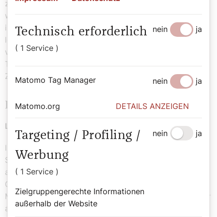
zu sagen brauchen. Denn man erzählt sich überall,
welche Aufnahme wir bei euch gefunden haben und wie
ihr euch von den Götzen zu Gott bekehrt habt, um dem
nein
ja
Technisch erforderlich
lebendigen und wahren Gott zu dienen und seinen Sohn
( 1 Service )
vom Himmel her zu erwarten, Jesus, den er von den
Toten auferweckt hat und der uns dem kommenden
Zorn entreißt.
Matomo Tag Manager
nein
ja
Evangelium Matthäus 22,34–40
Matomo.org
DETAILS ANZEIGEN
Liebe, und dann tu, was du willst! (Augustinus)
nein
ja
Targeting / Profiling /
In jener Zeit, als die Pharisäer hörten, dass Jesus die
Werbung
Sadduzäer zum Schweigen gebracht hatte, kamen sie
( 1 Service )
am selben Ort zusammen. Einer von ihnen, ein
Gesetzeslehrer, wollte ihn versuchen und fragte ihn:
Zielgruppengerechte Informationen
Meister, welches Gebot im Gesetz ist das wichtigste? Er
außerhalb der Website
antwortete ihm: Du sollst den Herrn, deinen Gott, lieben