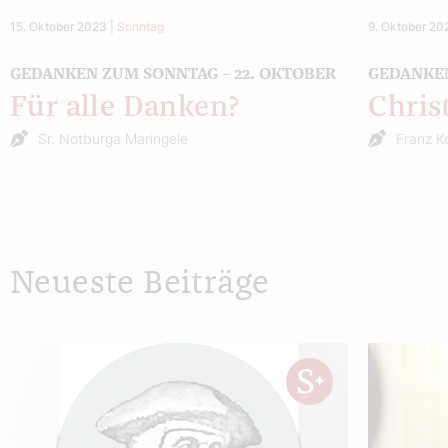
15. Oktober 2023
|
Sonntag
9. Oktober 20
GEDANKEN ZUM SONNTAG – 22. OKTOBER
GEDANKEN
Für alle Danken?
Chris
Sr. Notburga Maringele
Franz K
Neueste Beiträge