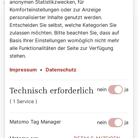
anonymen Statistikzwecken, für
vollkommen darstellen in Christus.
Komforteinstellungen oder zur Anzeige
personalisierter Inhalte genutzt werden.
Entscheiden Sie selbst, welche Kategorien Sie
zulassen möchten. Bitte beachten Sie, dass auf
Psalm 15 (14),2–3.4.5
Basis Ihrer Einstellungen womöglich nicht mehr
alle Funktionalitäten der Seite zur Verfügung
Herr, wer darf Gast sein in deinem Zelt,
stehen.
wer darf weilen auf deinem heiligen Berg?
Impressum
•
Datenschutz
Der makellos lebt und das Rechte tut,
der von Herzen die Wahrheit sagt,
der mit seiner Zunge nicht verleumdet hat,
nein
ja
Technisch erforderlich
der seinem Nächsten nichts Böses tat
und keine Schmach auf seinen Nachbarn gehäuft hat.
( 1 Service )
Der Verworfene ist in seinen Augen verachtet,
Matomo Tag Manager
nein
ja
aber die den Herrn fürchten, hält er in Ehren.
Er wird nicht ändern,