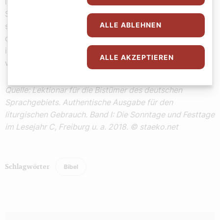
ihm und sagte: Herr, kümmert es dich nicht, dass meine
Schwester die Arbeit mir allein überlässt? Sag ihr doch,
ALLE ABLEHNEN
sie soll mir helfen! Der Herr antwortete: Marta, Marta,
du machst dir viele Sorgen und Mühen. Aber nur eines
ist notwendig. Maria hat den guten Teil gewählt, der
ALLE AKZEPTIEREN
wird ihr nicht genommen werden.
Quelle: Lektionar für die Bistümer des deutschen
Sprachgebiets. Authentische Ausgabe für den
liturgischen Gebrauch. Band I: Die Sonntage und Festtage
im Lesejahr C, Freiburg u. a. 2018. © staeko.net
Bibel
Schlagwörter
Autor: