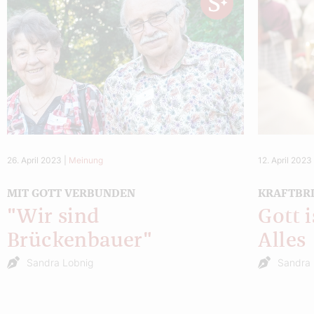
26. April 2023
|
Meinung
12. April 2023
MIT GOTT VERBUNDEN
KRAFTBR
"Wir sind
Gott 
Brückenbauer"
Alles
Sandra Lobnig
Sandra 