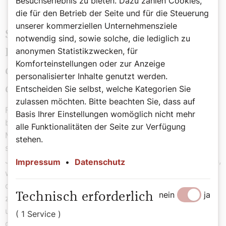
Besuchserlebnis zu bieten. Dazu zählen Cookies,
die für den Betrieb der Seite und für die Steuerung
unserer kommerziellen Unternehmensziele
Sie arbeiten zu gleichen Teilen in der
notwendig sind, sowie solche, die lediglich zu
anonymen Statistikzwecken, für
Pfarre und als Lehrer. Wie gehen Sie
Komforteinstellungen oder zur Anzeige
damit um, dass sich die Zielgruppen
personalisierter Inhalte genutzt werden.
der beiden Arbeitsorte unterscheiden?
Entscheiden Sie selbst, welche Kategorien Sie
zulassen möchten. Bitte beachten Sie, dass auf
Für mich ist das sehr positiv, und ich möchte keines der
Basis Ihrer Einstellungen womöglich nicht mehr
beiden Felder missen. In der Schule komme ich mit
alle Funktionalitäten der Seite zur Verfügung
Menschen in Kontakt, die das Christentum nicht so
stehen.
selbstverständlich leben wie die Leute in der Pfarre. Die
Jugendlichen haben oft ganz, ganz andere Bilder als ich,
Impressum
•
Datenschutz
wenn es um Gott geht oder um sensible Themen wie
den Tod. Das fordert mich heraus und inspiriert mich
nein
ja
Technisch erforderlich
zugleich total. Ich bin gezwungen, Antworten zu geben
und kann auch die heißen Eisen nicht mit
( 1 Service )
oberflächlichen Phrasen umschiffen. Ich sehe mich