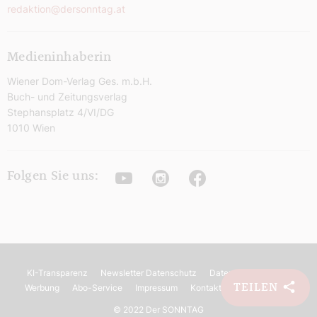
redaktion@dersonntag.at
Medieninhaberin
Wiener Dom-Verlag Ges. m.b.H.
Buch- und Zeitungsverlag
Stephansplatz 4/VI/DG
1010 Wien
Youtube
Instagram
Facebook
Folgen Sie uns:
KI-Transparenz
Newsletter Datenschutz
Datenschutz
AGB
TEILEN
Werbung
Abo-Service
Impressum
Kontakt
Barrierefreiheit
©
2022 Der SONNTAG