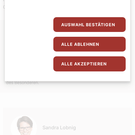
Gemeinde zu sein.
AUSWAHL BESTÄTIGEN
Florian Damberger
ALLE ABLEHNEN
Alter:
31
Wohnort:
Wien
Gott ist für mich:
letzter Halt, der immer da ist und es gut mit
ALLE AKZEPTIEREN
mir meint.
Sonntag bedeutet für mich:
Struktur und Bewusstmachen
des Besonderen.
Autor:
Sandra Lobnig