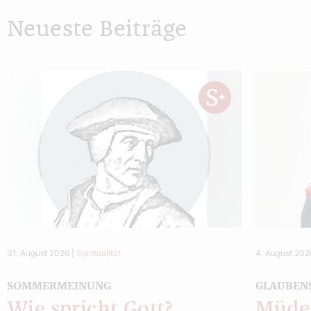
Neueste Beiträge
31. August 2026
|
Spiritualität
4. August 202
SOMMERMEINUNG
GLAUBEN
Wie spricht Gott?
Müde 