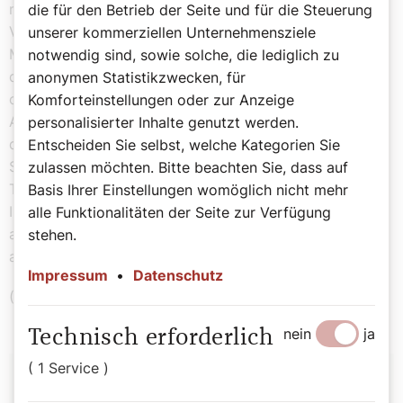
machen und die mit der Katzenhaltung verbundene
die für den Betrieb der Seite und für die Steuerung
Verantwortung in Erinnerung rufen, sowie auf
unserer kommerziellen Unternehmensziele
Missstände in der Katzenhaltung hinweisen. Wer genau
notwendig sind, sowie solche, die lediglich zu
der Initiator des Tages war ist unklar. Als Initiator wird
anonymen Statistikzwecken, für
oft die Tierschutzorganisation International Fund for
Komforteinstellungen oder zur Anzeige
Animal Welfare (IFAW) genannt. Seit 2020 soll
personalisierter Inhalte genutzt werden.
die britische Organisation International Cat Care die
Entscheiden Sie selbst, welche Kategorien Sie
Schirmherrschaft über den Tag der Katzen haben. Viele
zulassen möchten. Bitte beachten Sie, dass auf
Tier- und Umweltschutzorganisationen nehmen den
Basis Ihrer Einstellungen womöglich nicht mehr
Internationalen Weltkatzentag aber auch als Anlass um
alle Funktionalitäten der Seite zur Verfügung
auf die Problematik bedrohter Wild- und Großkatzen
stehen.
aufmerksam zu machen.
Impressum
•
Datenschutz
(CNA/Red)
nein
ja
Technisch erforderlich
Autor:
( 1 Service )