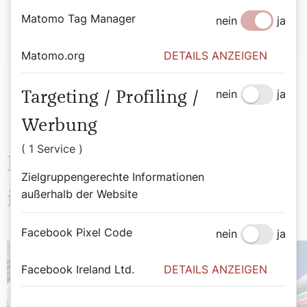
Redaktion
Matomo Tag Manager
nein
ja
Matomo.org
DETAILS ANZEIGEN
nein
ja
Targeting / Profiling /
Werbung
( 1 Service )
Das könnte Sie auch
Zielgruppengerechte Informationen
außerhalb der Website
interessieren
Facebook Pixel Code
nein
ja
Facebook Ireland Ltd.
DETAILS ANZEIGEN