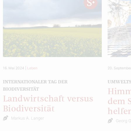
16. Mai 2024
|
Leben
20. Septembe
INTERNATIONALER TAG DER
UMWELTS
BIODIVERSITÄT
Himml
Landwirtschaft versus
dem 
Biodiversität
helfe
Markus A. Langer
Georg G