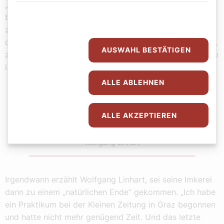
„Wer ein Haustier sucht, der ist mit Bienen schlecht
beraten, denn eines ist klar: Du kannst Bienen nicht
zähmen, du kannst sie nur begleiten. Du musst dich auf
die Insekten einlassen. Wenn du sie schlecht behandelst,
AUSWAHL BESTÄTIGEN
ziehen sie im besten Fall einfach woanders hin.“ Deshalb
ist der Besuch der Imkerschule vorher sehr anzuraten.
ALLE ABLEHNEN
Die Beschäftigung mit den Bienen hat
ALLE AKZEPTIEREN
etwas ungeheuer Meditatives.
Wolfgang Linhart
Irgendwann erzählt Wolfgang Linhart, sei seine Imkerei
dann zu einem „natürlichen Ende“ gekommen. „Ich habe
ein Praktikum bei der Kleinen Zeitung in Graz begonnen
und hatte nicht mehr genügend Zeit. Und das letzte