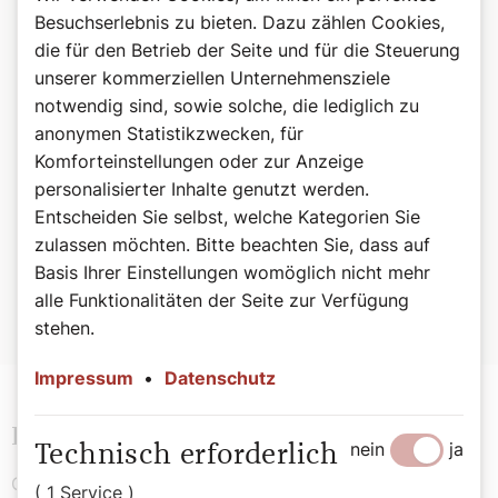
Besuchserlebnis zu bieten. Dazu zählen Cookies,
Weltweit gibt es neun Honigbienen - arten – sie bilden Völker
die für den Betrieb der Seite und für die Steuerung
oder Staaten mit zu bis zu 50.000 Mitgliedern und leben
unserer kommerziellen Unternehmensziele
hauptsächlich in Bienenstöcken. Die rund 30.000
notwendig sind, sowie solche, die lediglich zu
verschiedenen Wildbienenarten – allein in Österreich sind es
anonymen Statistikzwecken, für
etwa 700 – hingegen sind zu einem großen Teil Einzelgänger.
Auch Hummeln werden etwa zu den Wildbienen gezählt.
Komforteinstellungen oder zur Anzeige
Sowohl Honigbienen als auch Wildbienen sind für die
personalisierter Inhalte genutzt werden.
Bestäubung von Pflanzen enorm wichtig. Und: Beide Arten
Entscheiden Sie selbst, welche Kategorien Sie
sind gefährdet. Als einer der Hauptursachen dafür wird immer
zulassen möchten. Bitte beachten Sie, dass auf
wieder die Varroa-Milbe genannt – ein winzigkleiner Parasit,
Basis Ihrer Einstellungen womöglich nicht mehr
der Bienen durch verschiedenste Arten schädigt. Aber auch
alle Funktionalitäten der Seite zur Verfügung
das verringerte Nahrungsangebot und der Mangel an
stehen.
Nistplätzen ist für den Rückgang der Bienen verantwortlich.
Impressum
•
Datenschutz
Eine Biene ist kein Haustier
nein
ja
Technisch erforderlich
Ob so ein Bienenstock eigentlich arbeitsintensiv ist,
( 1 Service )