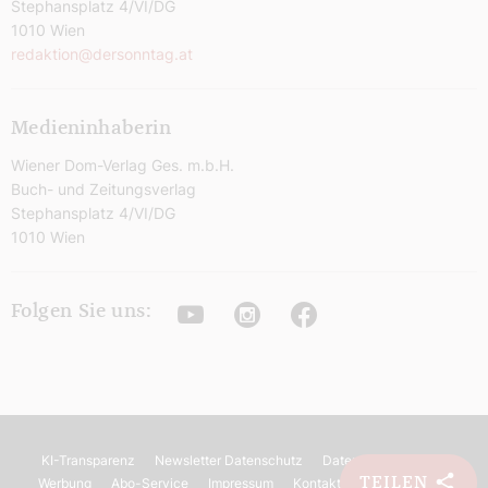
Stephansplatz 4/VI/DG
1010 Wien
redaktion@dersonntag.at
Medieninhaberin
Wiener Dom-Verlag Ges. m.b.H.
Buch- und Zeitungsverlag
Stephansplatz 4/VI/DG
1010 Wien
Youtube
Instagram
Facebook
Folgen Sie uns:
KI-Transparenz
Newsletter Datenschutz
Datenschutz
AGB
TEILEN
Werbung
Abo-Service
Impressum
Kontakt
Barrierefreiheit