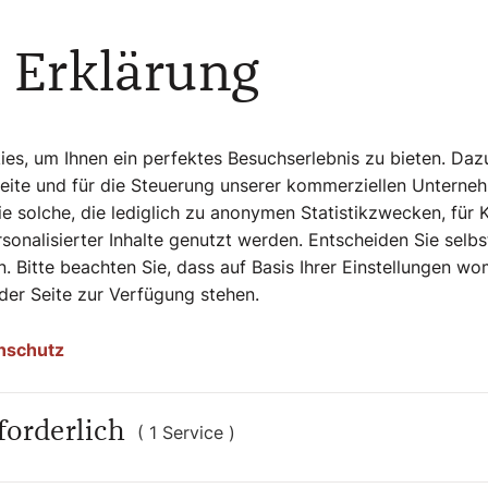
g eines Traumes?
 Erklärung
nbahnte. Ich bin ein Mensch, der gerne auf
von Charme und geistigem Reichtum. Denken
s, um Ihnen ein perfektes Besuchserlebnis zu bieten. Daz
Seite und für die Steuerung unserer kommerziellen Unterne
e solche, die lediglich zu anonymen Statistikzwecken, für 
sonalisierter Inhalte genutzt werden. Entscheiden Sie selb
 70 Jahren gar nicht so einfach vor.
. Bitte beachten Sie, dass auf Basis Ihrer Einstellungen w
 der Seite zur Verfügung stehen.
ich, dass meine Kinder in Hamburg leben und
n. Insgesamt aber habe ich es nicht
nschutz
forderlich
( 1 Service )
nsüchten stehen und setzen ihre