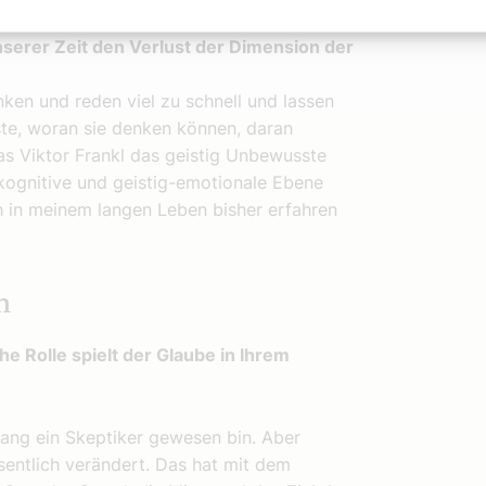
nserer Zeit den Verlust der Dimension der
ken und reden viel zu schnell und lassen
gste, woran sie denken können, daran
as Viktor Frankl das geistig Unbewusste
e kognitive und geistig-emotionale Ebene
 in meinem langen Leben bisher erfahren
n
he Rolle spielt der Glaube in Ihrem
lang ein Skeptiker gewesen bin. Aber
entlich verändert. Das hat mit dem