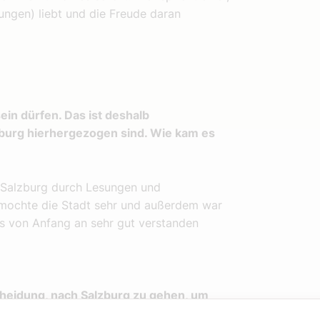
ungen) liebt und die Freude daran
ein dürfen. Das ist deshalb
mburg hierhergezogen sind. Wie kam es
 Salzburg durch Lesungen und
u mochte die Stadt sehr und außerdem war
ns von Anfang an sehr gut verstanden
cheidung, nach Salzburg zu gehen, um
he und Träume Wirklichkeit werden zu