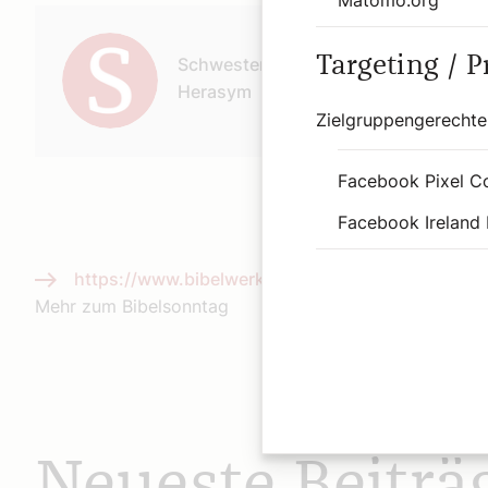
Autor:
Targeting / 
Schwester Jelena
Herasym
Zielgruppengerechte
Facebook Pixel C
Facebook Ireland 
https://www.bibelwerk.at/bibelsonntag
Mehr zum Bibelsonntag
Neueste Beiträ