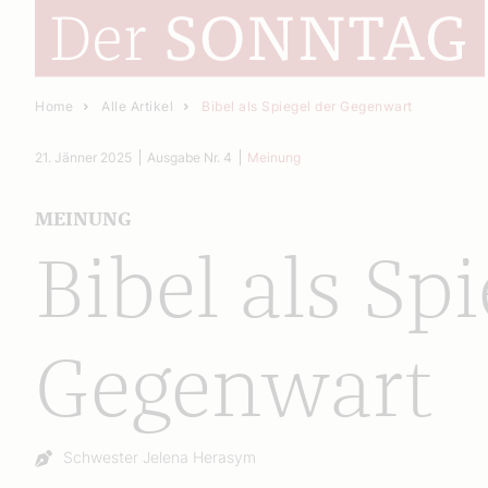
Home
Alle Artikel
Bibel als Spiegel der Gegenwart
21. Jänner 2025
Ausgabe Nr. 4
Meinung
MEINUNG
Bibel als Spi
Gegenwart
Autor:
Schwester Jelena Herasym