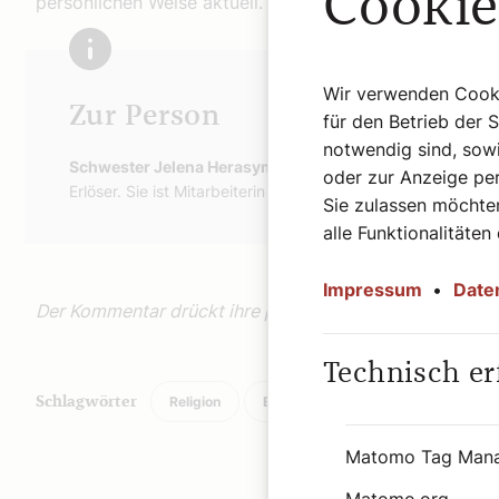
Cookie
persönlichen Weise aktuell.
Wir verwenden Cookie
Zur Person
für den Betrieb der 
notwendig sind, sowi
Schwester Jelena Herasym
(45) stammt aus der Westukrai
oder zur Anzeige per
Erlöser. Sie ist Mitarbeiterin im Katholischen Bibelwerk.
Sie zulassen möchten
alle Funktionalitäten
Impressum
•
Date
Der Kommentar drückt ihre persönliche Meinung aus!
Technisch er
Religion
Bibel
Schlagwörter
Matomo Tag Man
Matomo.org