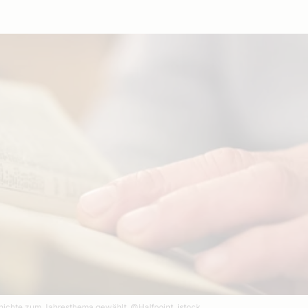
schichte zum Jahresthema gewählt.
©Halfpoint, istock