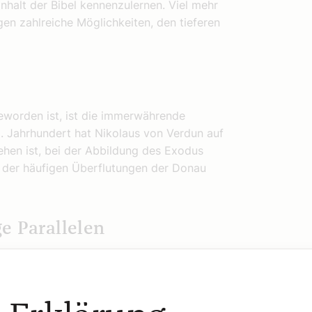
Inhalt der Bibel kennenzulernen. Viel mehr
gen zahlreiche Möglichkeiten, den tieferen
eworden ist, ist die immerwährende
12. Jahrhundert hat Nikolaus von Verdun auf
sehen ist, bei der Abbildung des Exodus
 der häufigen Überflutungen der Donau
e Parallelen
 Verteidigungskrieg führen muss und sowohl
t. Die Geschichte, die vor Jahrtausenden
e für jeden und jede von uns in einer ganz