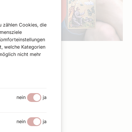
u zählen Cookies, die
hmensziele
Komforteinstellungen
Werbung
st, welche Kategorien
omöglich nicht mehr
nein
ja
nein
ja