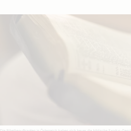
Die Bibelbeauftragten in Österreich haben sich heuer die biblische Exodus-Ge