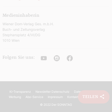
Medieninhaberin
Wiener Dom-Verlag Ges. m.b.H.
Buch- und Zeitungsverlag
Stephansplatz 4/VI/DG
1010 Wien
Youtube
Instagram
Facebook
Folgen Sie uns:
KI-Transparenz
Newsletter Datenschutz
Datenschutz
AGB
TEILEN
Werbung
Abo-Service
Impressum
Kontakt
Barrierefreiheit
©
2022 Der SONNTAG