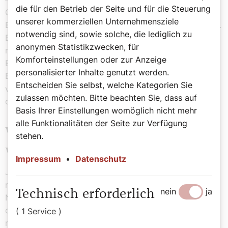
die für den Betrieb der Seite und für die Steuerung
Gleichzeitig berühren sie sich sehr viel, das ist ein
unserer kommerziellen Unternehmensziele
Elefanten-Wirrwarr aus Rüsseln, Köpfen und Schwänzen.
notwendig sind, sowie solche, die lediglich zu
Es findet auch chemische Kommunikation statt, etwa
anonymen Statistikzwecken, für
mit Sekreten aus der Schläfendrüse. Da können
Komforteinstellungen oder zur Anzeige
Elefanten viel herausriechen. Das alles wird bei den
personalisierter Inhalte genutzt werden.
Begrüßungssituationen eingesetzt, um, wie wir
Entscheiden Sie selbst, welche Kategorien Sie
vermuten, die Bindung zu stärken zwischen verwandten
zulassen möchten. Bitte beachten Sie, dass auf
oder befreundeten Tieren.
Basis Ihrer Einstellungen womöglich nicht mehr
alle Funktionalitäten der Seite zur Verfügung
Welche Rolle spielt Ihre Forschung,
stehen.
wenn es um Tierethik geht?
Impressum
•
Datenschutz
Jede Erkenntnis, nicht nur von mir, zeigt uns immer
mehr, dass Tiere uns zum Teil sehr ähnlich sind.
nein
ja
Technisch erforderlich
Natürlich ist nicht alles genauso wie bei uns. Ein Wal
oder Delfin ist natürlich anders als wir. Wir dürfen auch
( 1 Service )
nicht nur danach suchen, was uns ähnlich ist und nur