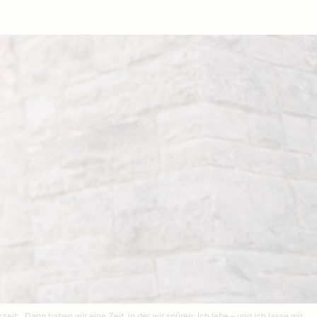
t: „Dann haben wir eine Zeit, in der wir spüren: Ich lebe – und ich lasse mir