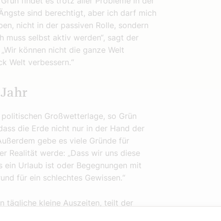
ün findet es trotz aller Probleme in der
Ängste sind berechtigt, aber ich darf mich
ben, nicht in der passiven Rolle, sondern
ch muss selbst aktiv werden“, sagt der
: „Wir können nicht die ganze Welt
ck Welt verbessern.“
 Jahr
r politischen Großwetterlage, so Grün
dass die Erde nicht nur in der Hand der
 Außerdem gebe es viele Gründe für
er Realität werde: „Dass wir uns diese
s ein Urlaub ist oder Begegnungen mit
rund für ein schlechtes Gewissen.“
tägliche kleine Auszeiten, teilt der
man werde total von außen bestimmt: „Und