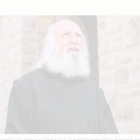
nselm Grün gerne zum Gebet zurück. Er empfiehlt jedem täglich eine kleine Auszei