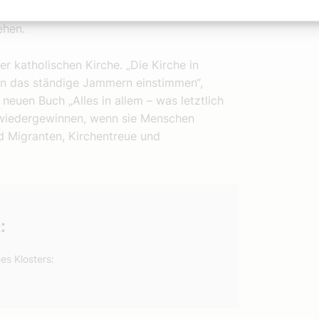
in seiner Abtei verantwortlich. 2007 wurde
iehen.
r katholischen Kirche. „Die Kirche in
 in das ständige Jammern einstimmen“,
neuen Buch „Alles in allem – was letztlich
he wiedergewinnen, wenn sie Menschen
nd Migranten, Kirchentreue und
:
es Klosters: