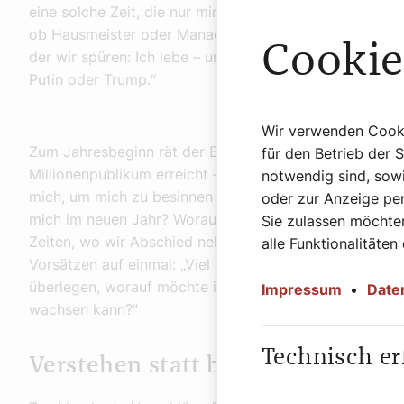
eine solche Zeit, die nur mir gehört – da reichen ein p
ob Hausmeister oder Managerin, jung oder alt, krank o
Cookie
der wir spüren: Ich lebe – und ich lasse mir meine Zei
Putin oder Trump.“
Wir verwenden Cookie
Zum Jahresbeginn rät der Erfolgsautor, der mit seinen B
für den Betrieb der 
Millionenpublikum erreicht – darunter nicht nur Christ
notwendig sind, sowi
mich, um mich zu besinnen und dankbar zu sein: Was w
oder zur Anzeige per
mich im neuen Jahr? Worauf kann ich mich freuen und 
Sie zulassen möchten
Zeiten, wo wir Abschied nehmen und neu anfangen.“ Er 
alle Funktionalitäten
Vorsätzen auf einmal: „Viel besser ist es, einen kleine
überlegen, worauf möchte ich Wert legen im neuen Jah
Impressum
•
Date
wachsen kann?“
Technisch er
Verstehen statt bewerten