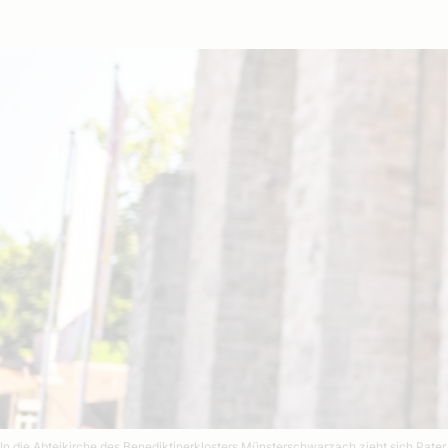
In die Abteikirche des Benediktinerklosters Münsterschwarzach zieht sich Pater A