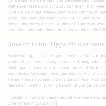
Der bekannte Ordensmann und Bestsellerautor Anselm Gr
Welt angemessen, sich auf 2025 zu freuen. „Klar, viele 
nicht auf die Angst fixieren, nicht in der Ohnmacht blei
sollte überlegen: Was kann ich denn tun? Wichtig ist: I
Benediktinerpater, der am 14. Jänner 80 Jahre alt wird
verändern, aber wir können dort, wo wir leben, ein Stü
Anselm Grün: Tipps für das neue
Es sei wichtig, nicht die Augen zu verschließen vor de
weiter. Aber man dürfe zugleich die Hoffnung haben, „
Mächtigen ist, sondern vor allem in der Hand Gottes“.
persönliche Vorfreude, ohne dass dies zur Flucht vor d
kleinen Freuden gönnen und uns darauf freuen – ob da
Menschen, Feiern – ist völlig berechtigt und gar kein G
In seinen Führungsseminaren empfehle er den Menschen 
Ordensmann mit. Auch um nicht das Gefühl zu haben, 