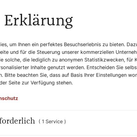
aar Minuten am Tag – kann jeder einrichten,
der gesund. Dann haben wir eine Zeit, in
 Erklärung
t nicht fremdbestimmen – auch nicht von
s, um Ihnen ein perfektes Besuchserlebnis zu bieten. Daz
üchern über Spiritualität ein
Seite und für die Steuerung unserer kommerziellen Unterne
en – zu einem Moment der Stille, „ganz für
e solche, die lediglich zu anonymen Statistikzwecken, für 
ar im letzten Jahr? Und was erwartet
sonalisierter Inhalte genutzt werden. Entscheiden Sie selb
worauf hoffe ich? Wir brauchen solche
. Bitte beachten Sie, dass auf Basis Ihrer Einstellungen w
warnt allerdings vor zu vielen guten
 der Seite zur Verfügung stehen.
n Punkt ins Auge zu fassen und sich zu
r? Und wo hoffe ich, dass in mir etwas
nschutz
forderlich
( 1 Service )