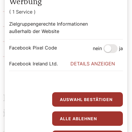
Werbung
St. Elisabeth-Stiftung
( 1 Service )
Zielgruppengerechte Informationen
Institut für Ehe und Familie
außerhalb der Website
YoungMom
Facebook Pixel Code
nein
ja
auf.leben
Facebook Ireland Ltd.
DETAILS ANZEIGEN
Das könnte Sie auch
AUSWAHL BESTÄTIGEN
interessieren
ALLE ABLEHNEN