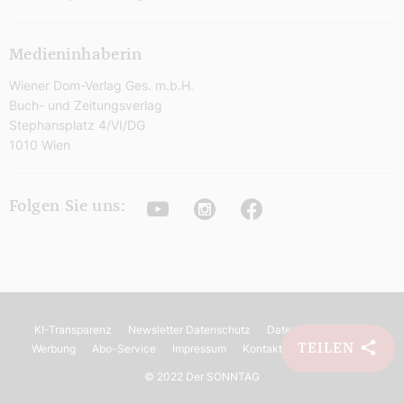
Medieninhaberin
Wiener Dom-Verlag Ges. m.b.H.
Buch- und Zeitungsverlag
Stephansplatz 4/VI/DG
1010 Wien
Youtube
Instagram
Facebook
Folgen Sie uns:
KI-Transparenz
Newsletter Datenschutz
Datenschutz
AGB
TEILEN
Werbung
Abo-Service
Impressum
Kontakt
Barrierefreiheit
©
2022 Der SONNTAG