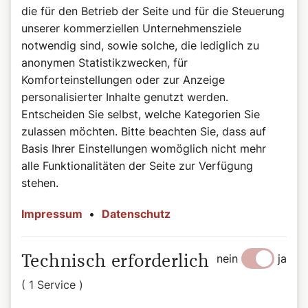
die für den Betrieb der Seite und für die Steuerung
unserer kommerziellen Unternehmensziele
notwendig sind, sowie solche, die lediglich zu
©Wiener Dom-Verlag
anonymen Statistikzwecken, für
Das Buch zum Podcast
Komforteinstellungen oder zur Anzeige
Heilige, das sind beeindruckende Persönlichkeiten auf
personalisierter Inhalte genutzt werden.
allen Kontinenten, in allen Jahrhunderten: Herrscher und
Entscheiden Sie selbst, welche Kategorien Sie
Sklaven, Brave und Aufmüpfige, Geistliche und Laien.
zulassen möchten. Bitte beachten Sie, dass auf
Diese bunte Schar porträtiert Autorin Bernadette Spitzer
in kurzweilig-informativen Geschichten, wobei sie die
Basis Ihrer Einstellungen womöglich nicht mehr
Besonderheit der jeweiligen Persönlichkeit treffend
alle Funktionalitäten der Seite zur Verfügung
hervorkehrt. Sie übersetzt die teils sperrigen Quellen in
stehen.
eine heutige Sprache und spart dabei nicht mit einem
Augenzwinkern. Die tägliche Auswahl dieser „Vorbilder“
Impressum
•
Datenschutz
reicht von in der breiten Öffentlichkeit weniger
bekannten, bis hin zu solchen, die erst vor kurzem heilig-
oder seliggesprochen wurden. Aufgefrischt durch
nein
ja
Technisch erforderlich
moderne Illustrationen und bemerkenswerte Zitate wird
das Buch zur täglichen Inspirationsquelle.
( 1 Service )