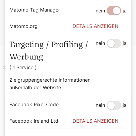
Bernadette Spitzer
Von Bischofsstab bis Besenstiel. Mit 365 Heiligen durchs
Matomo Tag Manager
nein
ja
Jahr.
Wiener Dom-Verlag.
Matomo.org
DETAILS ANZEIGEN
ISBN: 978-3-85351-294-4
Erhältlich im
Webshop des Wiener Dom-Verlags
.
nein
ja
Targeting / Profiling /
Werbung
( 1 Service )
Podcast
Religion
Schlagwörter
Zielgruppengerechte Informationen
außerhalb der Website
Autor:
Facebook Pixel Code
nein
ja
Bernadette Spitzer
Facebook Ireland Ltd.
DETAILS ANZEIGEN