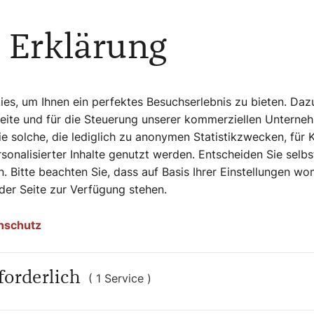
 Erklärung
ch Santiago de
s, um Ihnen ein perfektes Besuchserlebnis zu bieten. Daz
Seite und für die Steuerung unserer kommerziellen Unterne
postela, Jerusalem und Rom. Nach ihrer
e solche, die lediglich zu anonymen Statistikzwecken, für 
iorin. 1281 wurde das Kloster anerkannt, ein
sonalisierter Inhalte genutzt werden. Entscheiden Sie selb
r 62 oder 47 Jahre alt. 1499 wurde sie
. Bitte beachten Sie, dass auf Basis Ihrer Einstellungen w
hen Druck das Kloster verlassen, und es
 der Seite zur Verfügung stehen.
nschutz
Persönlichkeiten auf allen Kontinenten, in
forderlich
( 1 Service )
nd Sklaven, Brave und Aufmüpfige, Geistliche
rätiert Autorin Bernadette Spitzer in