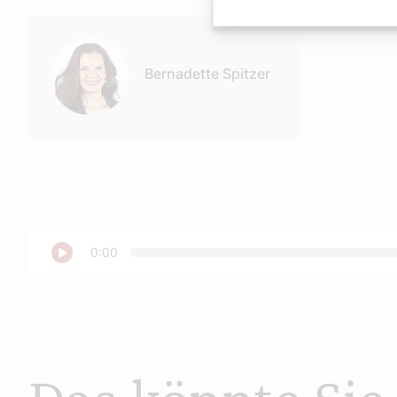
Autor:
Bernadette Spitzer
Abspielen
0:00