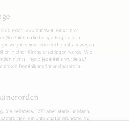
ige
220 oder 1235 zur Welt. Einer ihrer
e Großnichte die heilige Birgitta von
ger wegen seiner Friedfertigkeit als wegen
eil er in einer Kirche erschlagen wurde. Wie
ich nichts. Ingrid jedenfalls wurde auf
s ersten Dominikanerinnenklosters in
ikanerorden
 Sie heiratete. 1271 aber starb ihr Mann.
ikanerorden. Ein Jahr später gründete sie
ter war, und ihrer Schwester Kristina auf