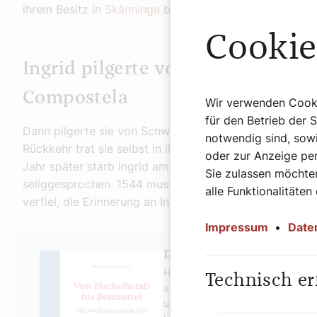
ihrem Besitz in
Skänninge
besagtes Kloster.
Cookie
Ingrid pilgerte von Schweden na
Compostela
Wir verwenden Cookie
für den Betrieb der 
Dann pilgerte sie von Schweden nach Santiago de Com
notwendig sind, sowi
Rückkehr trat sie selbst in ihr Kloster ein und wurde Pr
oder zur Anzeige per
Jahr später starb Ingrid am 2. September 1282. Sie wa
Sie zulassen möchten
seliggesprochen. 1544 mussten die Nonnen auf politisc
alle Funktionalitäten
verfiel, die Erinnerung an Ingrid jedoch ist geblieben.
Impressum
•
Date
Das Buch zum Podcast
Heilige, das sind beeindruckende 
Technisch er
allen Jahrhunderten: Herrscher u
und Laien. Diese bunte Schar port