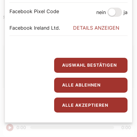
Facebook Pixel Code
nein
ja
Podcast
Schlagwörter
Facebook Ireland Ltd.
DETAILS ANZEIGEN
Autor:
AUSWAHL BESTÄTIGEN
Bernadette Spitzer
ALLE ABLEHNEN
ALLE AKZEPTIEREN
Abspielen
0:00
0:00