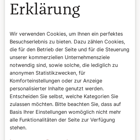
Erklärung
Wir verwenden Cookies, um Ihnen ein perfektes
Besuchserlebnis zu bieten. Dazu zählen Cookies,
die für den Betrieb der Seite und für die Steuerung
unserer kommerziellen Unternehmensziele
notwendig sind, sowie solche, die lediglich zu
anonymen Statistikzwecken, für
Komforteinstellungen oder zur Anzeige
personalisierter Inhalte genutzt werden.
Entscheiden Sie selbst, welche Kategorien Sie
zulassen möchten. Bitte beachten Sie, dass auf
Basis Ihrer Einstellungen womöglich nicht mehr
©Wiener Dom-Verlag
alle Funktionalitäten der Seite zur Verfügung
Das Buch zum Podcast
stehen.
Heilige, das sind beeindruckende Persönlichkeiten auf
allen Kontinenten, in allen Jahrhunderten: Herrscher und