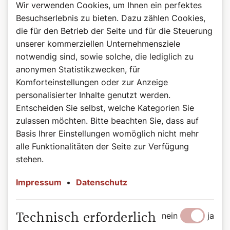
Wir verwenden Cookies, um Ihnen ein perfektes
Besuchserlebnis zu bieten. Dazu zählen Cookies,
die für den Betrieb der Seite und für die Steuerung
unserer kommerziellen Unternehmensziele
notwendig sind, sowie solche, die lediglich zu
anonymen Statistikzwecken, für
Komforteinstellungen oder zur Anzeige
personalisierter Inhalte genutzt werden.
©Wiener Dom-Verlag
Entscheiden Sie selbst, welche Kategorien Sie
Das Buch zum Podcast
zulassen möchten. Bitte beachten Sie, dass auf
Heilige, das sind beeindruckende Persönlichkeiten auf
Basis Ihrer Einstellungen womöglich nicht mehr
allen Kontinenten, in allen Jahrhunderten: Herrscher und
alle Funktionalitäten der Seite zur Verfügung
Sklaven, Brave und Aufmüpfige, Geistliche und Laien.
stehen.
Diese bunte Schar porträtiert Autorin Bernadette Spitzer
in kurzweilig-informativen Geschichten, wobei sie die
Impressum
•
Datenschutz
Besonderheit der jeweiligen Persönlichkeit treffend
hervorkehrt. Sie übersetzt die teils sperrigen Quellen in
eine heutige Sprache und spart dabei nicht mit einem
nein
ja
Technisch erforderlich
Augenzwinkern. Die tägliche Auswahl dieser „Vorbilder“
reicht von in der breiten Öffentlichkeit weniger