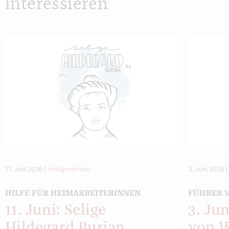
interessieren
11. Juni 2026
|
Heiligenschein
3. Juni 2026
HILFE FÜR HEIMARBEITERINNEN
FÜHRER V
11. Juni: Selige
3. Jun
Hildegard Burjan
von 