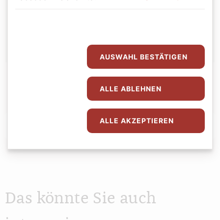
Autor:
Bernadette Spitzer
AUSWAHL BESTÄTIGEN
ALLE ABLEHNEN
ALLE AKZEPTIEREN
Abspielen
0:00
0:00
Das könnte Sie auch