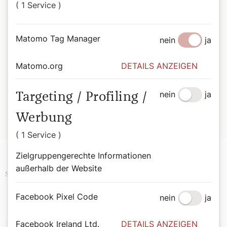
( 1 Service )
bekannten, bis hin zu solchen, die erst vor kurzem heilig-
oder seliggesprochen wurden. Aufgefrischt durch
moderne Illustrationen und bemerkenswerte Zitate wird
Matomo Tag Manager
nein
ja
das Buch zur täglichen Inspirationsquelle.
Bernadette Spitzer
Matomo.org
DETAILS ANZEIGEN
Von Bischofsstab bis Besenstiel. Mit 365 Heiligen durchs
Jahr.
nein
ja
Targeting / Profiling /
Wiener Dom-Verlag.
ISBN: 978-3-85351-294-4
Werbung
Erhältlich im
Webshop des Wiener Dom-Verlags
.
( 1 Service )
Zielgruppengerechte Informationen
außerhalb der Website
Podcast
Religion
Schlagwörter
Facebook Pixel Code
nein
ja
Facebook Ireland Ltd.
DETAILS ANZEIGEN