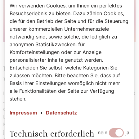
Wir verwenden Cookies, um Ihnen ein perfektes
Besuchserlebnis zu bieten. Dazu zählen Cookies,
die für den Betrieb der Seite und für die Steuerung
unserer kommerziellen Unternehmensziele
notwendig sind, sowie solche, die lediglich zu
anonymen Statistikzwecken, für
Komforteinstellungen oder zur Anzeige
personalisierter Inhalte genutzt werden.
Entscheiden Sie selbst, welche Kategorien Sie
Bildung, Bibel, Ökumene,
zulassen möchten. Bitte beachten Sie, dass auf
Weltreligionen
Basis Ihrer Einstellungen womöglich nicht mehr
alle Funktionalitäten der Seite zur Verfügung
In der Österreichischen Bischofskonferenz war Krätzl 20
stehen.
Jahre für Schulfragen, zudem auch für das Referat für
das Gespräch mit den Weltreligionen zuständig. Er war
Impressum
•
Datenschutz
Leiter der Kontaktstelle für Weltreligionen und
Mitarbeiter im Koordinierungsausschuss für christlich-
jüdische Zusammenarbeit, die ihm u.a. ein besonderes
nein
ja
Technisch erforderlich