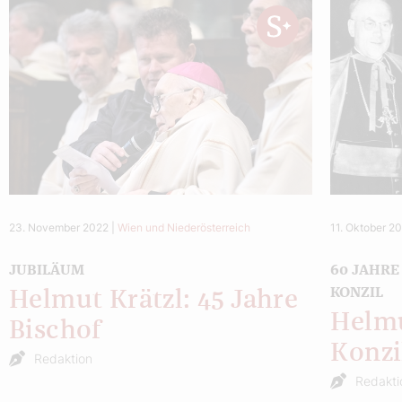
23. November 2022
|
Wien und Niederösterreich
11. Oktober 2
JUBILÄUM
60 JAHRE
KONZIL
Helmut Krätzl: 45 Jahre
Helmu
Bischof
Konzi
Redaktion
Redakti