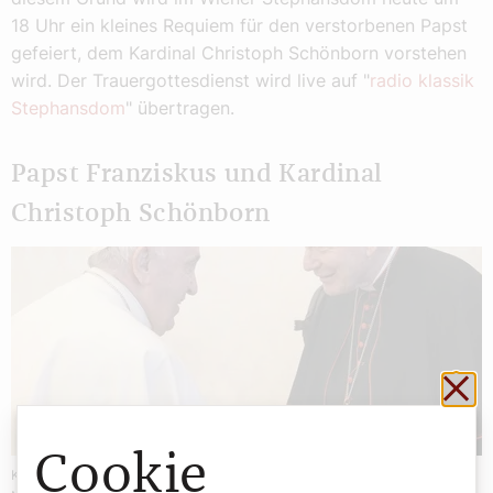
18 Uhr ein kleines Requiem für den verstorbenen Papst
gefeiert, dem Kardinal Christoph Schönborn vorstehen
wird. Der Trauergottesdienst wird live auf "
radio klassik
Stephansdom
" übertragen.
Papst Franziskus und Kardinal
Christoph Schönborn
Sch
Cookie
Kardinal Christoph Schönborn zu Besuch bei Papst Franziskus.
©Vatican