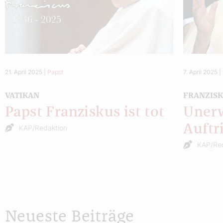
21. April 2025
|
Papst
7. April 2025
|
VATIKAN
FRANZIS
Papst Franziskus ist tot
Unerw
Auftri
KAP/Redaktion
KAP/Re
Neueste Beiträge