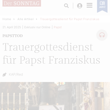
Login
ABO
Home
Alle Artikel
Trauergottesdienst für Papst Franziskus
21. April 2025
Exklusiv nur Online
Papst
PAPSTTOD
Trauergottesdienst
für Papst Franziskus
Autor:
KAP/Red