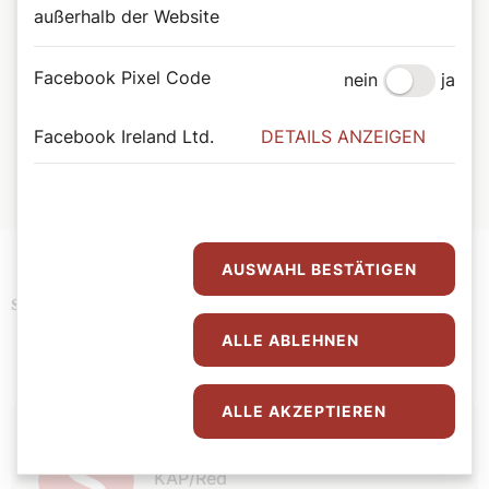
außerhalb der Website
Online Kondolenzbuch der
Erzdiözese Wien
Facebook Pixel Code
nein
ja
In tiefer Trauer und großer Dankbarkeit nehmen wir Abschied
Facebook Ireland Ltd.
DETAILS ANZEIGEN
von Papst Franziskus. Im
Online-Kondolenzbuch
der
Erzdiözese Wien können Sie Ihre Abschiedsworte und Gebete
eintragen.
AUSWAHL BESTÄTIGEN
Bedeutende Päpste
Schlagwörter
ALLE ABLEHNEN
ALLE AKZEPTIEREN
Autor:
KAP/Red