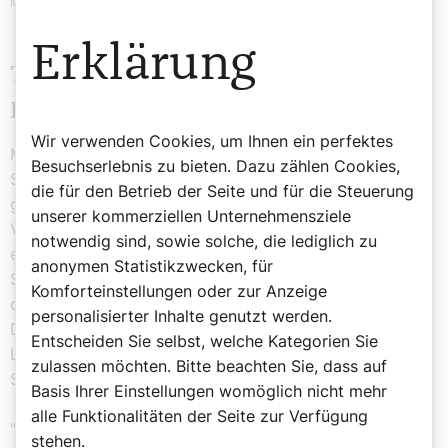
Media
Erklärung
Trauergottesdienst für Papst
Franziskus im Wiener Stephansdom
Wir verwenden Cookies, um Ihnen ein perfektes
Mit einem feierlichen "Kleinen Requiem" im Wiener
Besuchserlebnis zu bieten. Dazu zählen Cookies,
Stephansdom ist am Montagabend Papst Franziskus
die für den Betrieb der Seite und für die Steuerung
gedacht worden, der am Ostermontag um 7.35 Uhr im
unserer kommerziellen Unternehmensziele
Vatikan im Alter von 88 Jahren verstorben ist. Der
notwendig sind, sowie solche, die lediglich zu
emeritierte Wiener Erzbischof, Kardinal Christoph
anonymen Statistikzwecken, für
Schönborn, leitete den Gottesdienst gemeinsam mit
Komforteinstellungen oder zur Anzeige
dem Apostolischen Administrator Josef Grünwidl und
personalisierter Inhalte genutzt werden.
Domkustos Michael Landau. Papst Franziskus sei "im
Entscheiden Sie selbst, welche Kategorien Sie
Licht des Ostergeheimnisses gestorben", sagte
zulassen möchten. Bitte beachten Sie, dass auf
Schönborn in seinen Eingangsworten.
Basis Ihrer Einstellungen womöglich nicht mehr
alle Funktionalitäten der Seite zur Verfügung
"Es ist berührend, dass zum zweiten Mal in den letzten
stehen.