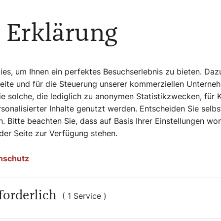
rfinden. Es soll möglichst alles so sein,
 Erklärung
enn die Welt auf den Kopf gestellt und man
– nur mehr und endlich – ein Reisender.
s, um Ihnen ein perfektes Besuchserlebnis zu bieten. Daz
e pro Jahr unterwegs.
Seite und für die Steuerung unserer kommerziellen Unterne
eworden?
e solche, die lediglich zu anonymen Statistikzwecken, für 
sonalisierter Inhalte genutzt werden. Entscheiden Sie selb
diese Art von Reisen, die ich jetzt
. Bitte beachten Sie, dass auf Basis Ihrer Einstellungen w
5 begonnen, als ich meinen Vertrag als
 der Seite zur Verfügung stehen.
 ich mit offenen Augen. Davor war ich noch
nschutz
 Ihrem neuen Buch „Vom
forderlich
( 1 Service )
rte in Europa sind