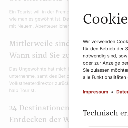
Ein Tourist will in der Fremde seine eigene Heimat wiede
Cookie
wie man es gewöhnt ist. Dem Reisenden ist es recht, w
mit Neuem, Abenteuerlichem konfrontiert wird. Ich bin 
Wir verwenden Cookie
Mittlerweile sind Sie drei Monat
für den Betrieb der 
Wann sind Sie zum Reisenden g
notwendig sind, sowi
oder zur Anzeige per
Das Ungewohnte hat mich immer schon fasziniert. Aber 
Sie zulassen möchten
unternehme, samt des Berichtens darüber, habe ich 201
alle Funktionalitäten
Volkstheaterdirektor zurückgelegt habe. Seitdem reise
halb Tourist.
Impressum
•
Date
24 Destinationen stellen Sie in
Technisch er
Entdecken der Welt“ vor. Viele O