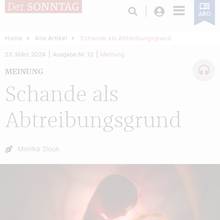
Login
ABO
Home
Alle Artikel
Schande als Abtreibungsgrund
23. März 2024
Ausgabe Nr. 12
Meinung
MEINUNG
Schande als
Abtreibungsgrund
Autor:
Monika Slouk