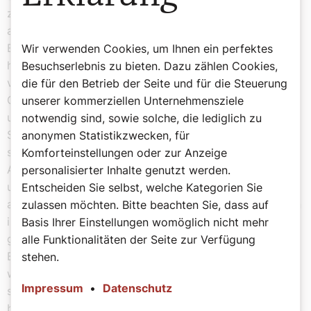
zeigen, wie schön sich die Freiheit einer Abtreibung
anfühlen kann. Diese Frau und der Embryo stehen in
Beziehungen. Darüber geht die Debatte zu leichtfüßig
Wir verwenden Cookies, um Ihnen ein perfektes
hinweg. Die Abtreibung setzt eine Schwangerschaft
Besuchserlebnis zu bieten. Dazu zählen Cookies,
voraus, die im Allgemeinen immer noch durch
die für den Betrieb der Seite und für die Steuerung
Geschlechtsverkehr entsteht. Dabei ist ein Mann nicht
unserer kommerziellen Unternehmensziele
unbeteiligt, sonst würde sich die Frage einer
notwendig sind, sowie solche, die lediglich zu
Schwangerschaft und erst recht einer Abtreibung nicht
anonymen Statistikzwecken, für
stellen. Verlieren irgendwo auf der Welt Männer ihr
Komforteinstellungen oder zur Anzeige
Ansehen oder ihre eigenen Chancen, nur weil sie ein
personalisierter Inhalte genutzt werden.
unerwünschtes Kind zeugen? Warum nur diskutieren wir
Entscheiden Sie selbst, welche Kategorien Sie
allzu oft über Schwangerschaftsabbrüche, als ob sie ein
zulassen möchten. Bitte beachten Sie, dass auf
isoliertes Thema wären? Als ob es nur um ja oder nein
Basis Ihrer Einstellungen womöglich nicht mehr
ginge? Abtreibungen stehen im Kontext eines
alle Funktionalitäten der Seite zur Verfügung
Beziehungsgeflechts, das ein Kind zur Bedrohung
stehen.
werden lässt. Für die Ungerechtigkeit dieses Geflechts
Impressum
•
Datenschutz
sind leider auch die Kirchen mit ihren zu idealistischen
bis ideologischen Moraldefinitionen mitverantwortlich.