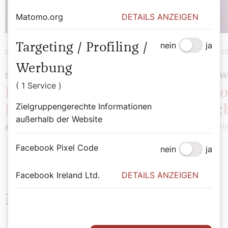
Matomo.org
DETAILS ANZEIGEN
nein
ja
Targeting / Profiling /
21. Mai 2025
|
Chronik
10. März 202
Werbung
SEHENSWERT
SEHENSW
( 1 Service )
Potpourri: Diözesaner
Potpo
Zielgruppengerechte Informationen
Rückblick
Rückb
außerhalb der Website
Redaktion
Redakti
Facebook Pixel Code
nein
ja
Facebook Ireland Ltd.
DETAILS ANZEIGEN
Neueste Beiträge