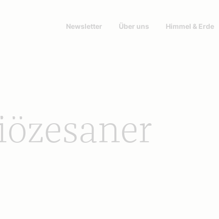
Newsletter
Über uns
Himmel & Erde
iözesaner