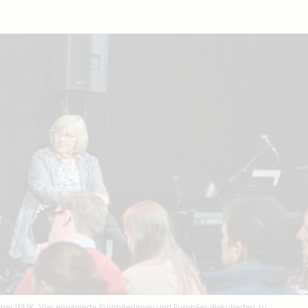
iener WUK. Vier engagierte Europäerinnen und Europäer diskutierten zu