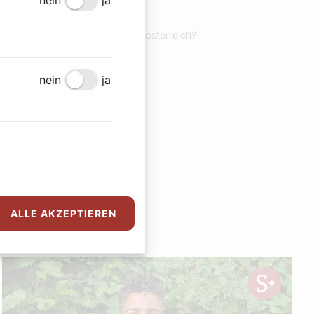
nein
ja
Redaktion
Was war los in Wien und Niederösterreich?
Weiterlesen
nein
ja
ALLE AKZEPTIEREN