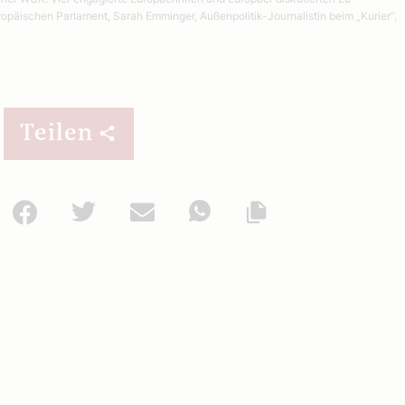
päischen Parlament, Sarah Emminger, Außenpolitik-Journalistin beim „Kurier“,
Teilen
Facebook
Twitter
Mail
WhatsApp
Url kopieren