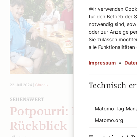
Wir verwenden Cookie
für den Betrieb der 
notwendig sind, sowi
oder zur Anzeige per
Sie zulassen möchten
alle Funktionalitäten
Impressum
•
Date
Technisch er
22. Juli 2024
|
Chronik
SEHENSWERT
Matomo Tag Man
Potpourri: Diözesaner
Matomo.org
Rückblick