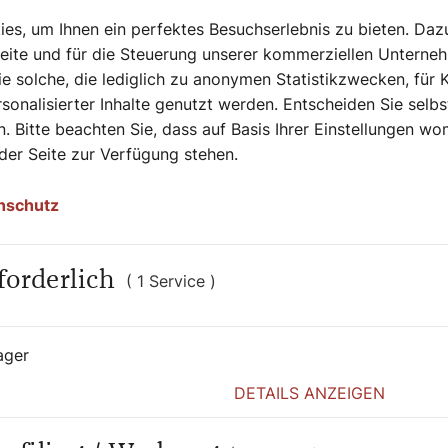
s, um Ihnen ein perfektes Besuchserlebnis zu bieten. Daz
Seite und für die Steuerung unserer kommerziellen Unterne
e solche, die lediglich zu anonymen Statistikzwecken, für 
sonalisierter Inhalte genutzt werden. Entscheiden Sie selb
. Bitte beachten Sie, dass auf Basis Ihrer Einstellungen w
 der Seite zur Verfügung stehen.
nschutz
forderlich
9. Juli 2024
|
Chronik
( 1 Service )
SEHENSWERT
ager
Potpourri: Diözesaner
DETAILS ANZEIGEN
Rückblick