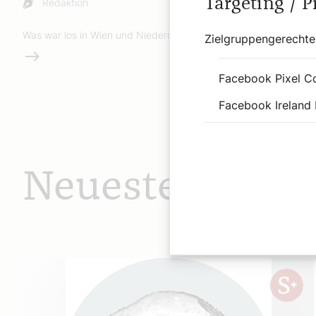
Targeting / 
Redaktion
Was war los in Wien und Niederösterreich?
Zielgruppengerechte
Weiterlesen
Facebook Pixel C
Facebook Ireland 
Neueste Beiträ