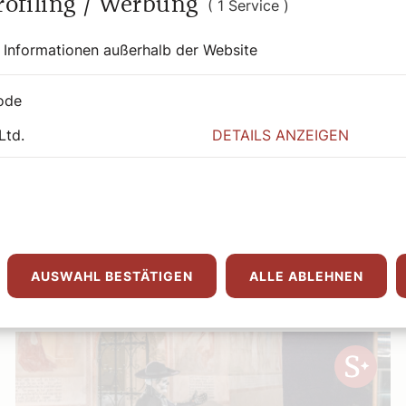
Profiling / Werbung
Redaktion
( 1 Service )
Was war los in Wien und Niederösterreich?
 Informationen außerhalb der Website
Weiterlesen
ode
Ltd.
DETAILS ANZEIGEN
ge
AUSWAHL BESTÄTIGEN
ALLE ABLEHNEN