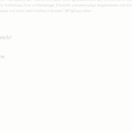
 EU-Kommissar, Eva Lichtenberger, Dozentin und ehemalige Abgeordnete zum Euro
uropa und noch mehr Caritas in Europa“.
©Figlhaus Wien
eich?
rn.