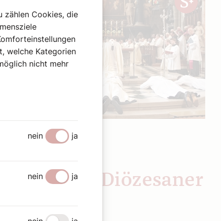
u zählen Cookies, die
hmensziele
Komforteinstellungen
st, welche Kategorien
omöglich nicht mehr
nein
ja
25. Juni 2024
|
Chronik
SEHENSWERT
Potpourri: Diözesaner
nein
ja
Rückblick