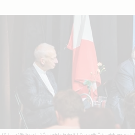
„30 Jahre Mitgliedschaft Österreichs in der EU. Quo vadis Österreich, quo vadis