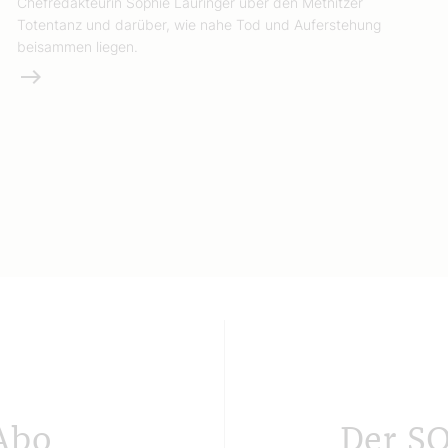
Chefredakteurin Sophie Lauringer über den Metnitzer
Totentanz und darüber, wie nahe Tod und Auferstehung
beisammen liegen.
Weiterlesen
Abo
Der S