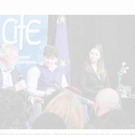
 EU?“: So lautete der Titel eines „Talks“ des Figlhauses Wien am 14. Jänner im W