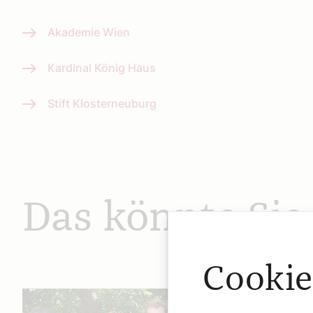
Akademie Wien
Kardinal König Haus
Stift Klosterneuburg
Das könnte Sie
Cookie