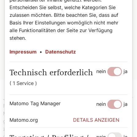
Schokolade getunkt.
Entscheiden Sie selbst, welche Kategorien Sie
zulassen möchten. Bitte beachten Sie, dass auf
Basis Ihrer Einstellungen womöglich nicht mehr
Für die Vollwertvariante:
alle Funktionalitäten der Seite zur Verfügung
14 dag Butter
stehen.
2 Dotter
7 dag Zucker
Impressum
•
Datenschutz
10 dag geschmolzene Schokolade, abgekühlt
20 dag Vollkornmehl
½ Packerl Backpulver
nein
ja
Technisch erforderlich
( 1 Service )
Jetzt, viele Jahre später, hat das Keksebacken in meiner
Matomo Tag Manager
nein
ja
Familie – Gott sei Dank – immer noch Tradition.
Mittlerweile backe ich mit großer Begeisterung
Matomo.org
DETAILS ANZEIGEN
gemeinsam mit meinem Sohn und freue mich daran, ihm
zu zeigen, wie ein Keksteig gut gelingt – und daran,
dass er das tatsächlich wissen will.
nein
ja