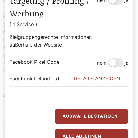
Targeting / Profiling /
Werbung
Heuer haben wir uns ein besonderes Rezept
vorgenommen. Ein Rezept, das ich in einem uralten
( 1 Service )
Kochbuch meiner Großeltern mehr zufällig entdeckt
Zielgruppengerechte Informationen
habe – handgeschrieben von meinem Opa steckte es
außerhalb der Website
zwischen den Seiten. Im Grunde ist es ein ganz
einfaches Rezept, aber die Kekse schmecken
Facebook Pixel Code
wunderbar. Und wir haben sogar eine Vollwert-Schoko-
nein
ja
Variante „kreiert“.
Facebook Ireland Ltd.
DETAILS ANZEIGEN
Advent
Weihnachten
Schlagwörter
AUSWAHL BESTÄTIGEN
Autor:
ALLE ABLEHNEN