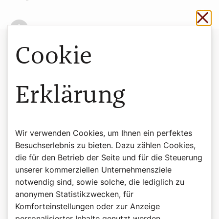
Sch
Cookie
Rezepte
Für die „Original-Variante“ nehme man:
Erklärung
14 dag Butter
2 Dotter
7 dag Zucker
23 dag glattes Mehl
Wir verwenden Cookies, um Ihnen ein perfektes
½ Packerl Backpulver
Besuchserlebnis zu bieten. Dazu zählen Cookies,
die für den Betrieb der Seite und für die Steuerung
Alle Zutaten rasch zu einem glatten Teig verarbeiten und eine
unserer kommerziellen Unternehmensziele
halbe Stunde im Kühlschrank rasten lassen. Dann den Teig auf
notwendig sind, sowie solche, die lediglich zu
einer bemehlten Arbeitsfläche ausrollen und Kekse
anonymen Statistikzwecken, für
ausstechen. Im Backofen bei 180 Grad etwa 8 Minuten
backen. Die Kekse lassen sich wunderbar „einfach so“ essen,
Komforteinstellungen oder zur Anzeige
schmecken aber mit Marmelade zusammengesetzt oder in
personalisierter Inhalte genutzt werden.