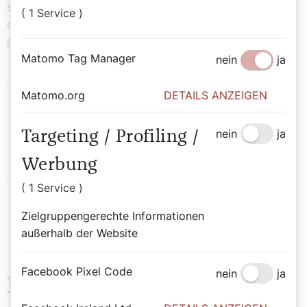
sondern ein Festessen, ein richtiges Gelage – bei dem
( 1 Service )
derjenige, der zu viel und zu laut zirpt, einfach
geknebelt und gefesselt wird …
Matomo Tag Manager
nein
ja
Autor:
Matomo.org
DETAILS ANZEIGEN
Hirtenhund
nein
ja
Targeting / Profiling /
Werbung
( 1 Service )
Zielgruppengerechte Informationen
außerhalb der Website
Facebook Pixel Code
nein
ja
Das könnte Sie auch