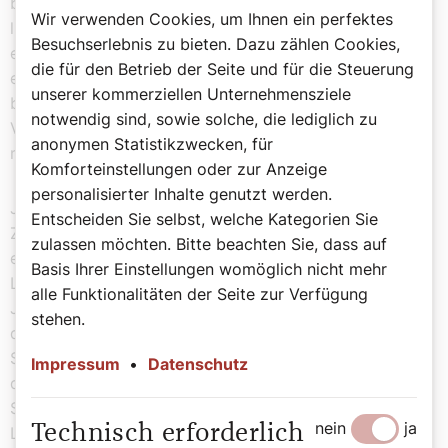
behördlichen Ermittlungsverfahren, die gegen Schwarz
Wir verwenden Cookies, um Ihnen ein perfektes
liefen, allesamt eingestellt. Und auch wirkt es doch
Besuchserlebnis zu bieten. Dazu zählen Cookies,
etwas zweifelhaft, wenn das Domkapitel – immerhin
die für den Betrieb der Seite und für die Steuerung
eines der wichtigsten Gremien einer Diözese –
unserer kommerziellen Unternehmensziele
behauptet, in all den Jahren nie etwas von den
notwendig sind, sowie solche, die lediglich zu
Verfehlungen gewusst oder diese vielleicht gar in Teilen
anonymen Statistikzwecken, für
mitgetragen zu haben.
Komforteinstellungen oder zur Anzeige
personalisierter Inhalte genutzt werden.
Ja, es bleiben viele Verletzungen, von denen bereits im
Entscheiden Sie selbst, welche Kategorien Sie
Zuge der Visitation berichtet wurde. Aber seien wir mal
zulassen möchten. Bitte beachten Sie, dass auf
ehrlich: Erwachsene Männer, akademisch gebildet, in
Basis Ihrer Einstellungen womöglich nicht mehr
Leitungsfunktion, die es offenbar selbst nach fünf
alle Funktionalitäten der Seite zur Verfügung
Jahren nicht hinbekommen, miteinander zu reden? Und
stehen.
die noch dazu in diesen Tagen wieder in Mariazell über
Synodalität beraten, vom Zuhören, der Einmütigkeit und
Impressum
•
Datenschutz
dem gemeinsamen Weg schwärmen? Eine absurde
Situation. Vielleicht böte Asterix hier tatsächlich eine
nein
ja
Technisch erforderlich
Lösung: Keine hochliturgische Versöhnungsgeste,