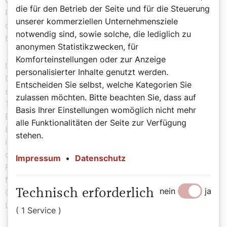
die für den Betrieb der Seite und für die Steuerung
Partikularinteressen, sondern sich einzig der Autorität
unserer kommerziellen Unternehmensziele
der Leidenden verpflichtet weiß – und die gibt es auf
notwendig sind, sowie solche, die lediglich zu
beiden Seiten.
anonymen Statistikzwecken, für
Komforteinstellungen oder zur Anzeige
In Österreich liegt die Geburtenrate übrigens bei 1,44
personalisierter Inhalte genutzt werden.
Geburten pro Frau. Deutlich steigern ließe sich dies rein
Entscheiden Sie selbst, welche Kategorien Sie
statistisch, wenn mehr Menschen dem italienischen
zulassen möchten. Bitte beachten Sie, dass auf
Trend folgten und die 630.000 Hunde im Land wie
Basis Ihrer Einstellungen womöglich nicht mehr
Ersatzkinder hielten. Dann hätten wir nicht nur rund
alle Funktionalitäten der Seite zur Verfügung
83.000 Geburten/Kinder pro Jahr, sondern wir kämen
stehen.
insgesamt auf einen Kinderhunde-Index von 713.000
oder eine Geburtenrate von 79,2 Kindern/Hunden pro
Impressum
•
Datenschutz
Frau (zugegeben, nicht ganz bundrein gerechnet). Das
führt uns dann wieder zurück zu Franziskusʼ „Karnickel-
nein
ja
Technisch erforderlich
Gate“. Wäre eine klare Ansage. Aber wohl auch keine
Lösung.
( 1 Service )