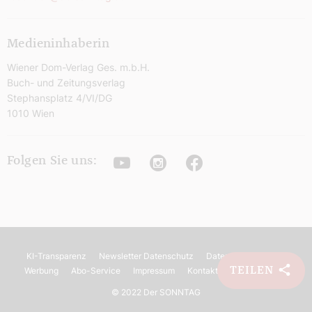
Medieninhaberin
Wiener Dom-Verlag Ges. m.b.H.
Buch- und Zeitungsverlag
Stephansplatz 4/VI/DG
1010 Wien
Youtube
Instagram
Facebook
Folgen Sie uns:
KI-Transparenz
Newsletter Datenschutz
Datenschutz
AGB
TEILEN
Werbung
Abo-Service
Impressum
Kontakt
Barrierefreiheit
©
2022 Der SONNTAG