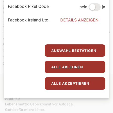
großen Theologen wie bei den Heiligen zusammen.
Facebook Pixel Code
nein
ja
Anders gesagt: Theologen sind immer der eigene
Kommentar dessen, was sie gelernt haben. Ich selbst
Facebook Ireland Ltd.
DETAILS ANZEIGEN
bemühe mich täglich, dass das, was ich sage, auch
authentisch ist. Wobei ich nie selbst prüfen kann, ob das
wirklich der Fall ist. Das Bemühen bleibt immer eine
Annäherung, ein Versuch, bei dem ich mich als Pilger
fühle. Die Stolpersteine sind dabei viele, aber trotzdem
AUSWAHL BESTÄTIGEN
bleibt diese Zusammenschau von Theologie und Leben
die Perspektive, an der ich mich ausrichte.
ALLE ABLEHNEN
ALLE AKZEPTIEREN
Bernhard Dolna
Alter:
69
Lebensmotto:
Gabe kommt vor Aufgabe.
Gott ist für mich:
Liebe.