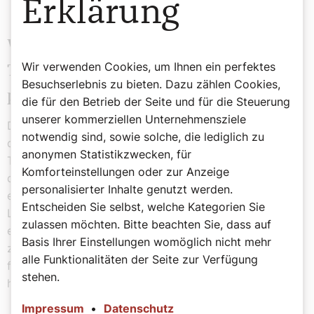
Erklärung
Wie beeinflussen einander die
Wir verwenden Cookies, um Ihnen ein perfektes
Theologie als Wissenschaft und Ihre
Besuchserlebnis zu bieten. Dazu zählen Cookies,
persönliche Spiritualität?
die für den Betrieb der Seite und für die Steuerung
unserer kommerziellen Unternehmensziele
Darauf antworte ich mit einem rabbinischen Zitat, in
notwendig sind, sowie solche, die lediglich zu
dem es heißt: ‚Auf drei Säulen ruht die Welt. Auf der
anonymen Statistikzwecken, für
Tora, also auf dem Lernen, dem Gottesdienst und auf
Komforteinstellungen oder zur Anzeige
den guten Werken.‘ Diese drei Säulen bilden das Leben
personalisierter Inhalte genutzt werden.
eines Theologen. Wenn die Theologie nicht in der
Entscheiden Sie selbst, welche Kategorien Sie
Liturgie verwurzelt ist und im Leben der Kirche, wird sie
zulassen möchten. Bitte beachten Sie, dass auf
es schwer haben. Und man muss die Dinge tun, um sie
Basis Ihrer Einstellungen womöglich nicht mehr
zu erkennen. Ist mein Wissen größer als mein Tun und
alle Funktionalitäten der Seite zur Verfügung
fehlt das Gebet, wird die Weisheit keinen Bestand
stehen.
haben.
Impressum
•
Datenschutz