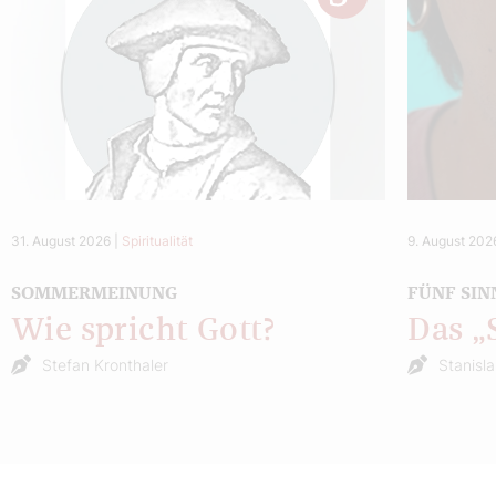
31. August 2026
|
Spiritualität
9. August 202
SOMMERMEINUNG
FÜNF SIN
Wie spricht Gott?
Das 
Stefan Kronthaler
Stanisl