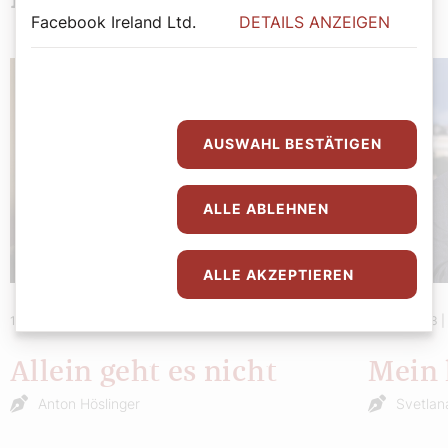
Facebook Ireland Ltd.
DETAILS ANZEIGEN
AUSWAHL BESTÄTIGEN
ALLE ABLEHNEN
ALLE AKZEPTIEREN
14. Juni 2023
|
Meinung
8. Juni 2023
Allein geht es nicht
Mein 
Anton Höslinger
Svetlan