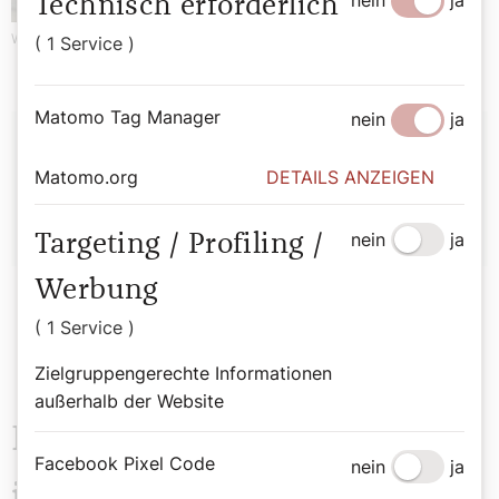
nein
ja
Technisch erforderlich
Werbung
( 1 Service )
Matomo Tag Manager
nein
ja
Autor:
Matomo.org
DETAILS ANZEIGEN
Rebecca Marchhart
nein
ja
Targeting / Profiling /
Werbung
( 1 Service )
Zielgruppengerechte Informationen
außerhalb der Website
Das könnte Sie auch
Facebook Pixel Code
nein
ja
interessieren