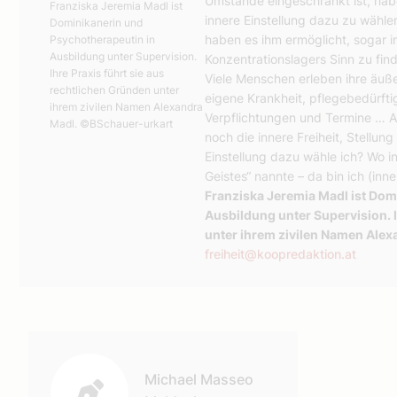
Umstände eingeschränkt ist, hab
Franziska Jeremia Madl ist
innere Einstellung dazu zu wählen
Dominikanerin und
haben es ihm ermöglicht, sogar i
Psychotherapeutin in
Ausbildung unter Supervision.
Konzentrationslagers Sinn zu fi
Ihre Praxis führt sie aus
Viele Menschen erleben ihre äuße
rechtlichen Gründen unter
eigene Krankheit, pflegebedürftig
ihrem zivilen Namen Alexandra
Verpflichtungen und Termine … A
Madl.
©BSchauer-urkart
noch die innere Freiheit, Stellu
Einstellung dazu wähle ich? Wo in
Geistes“ nannte – da bin ich (innerl
Franziska Jeremia Madl ist Dom
Ausbildung unter Supervision. I
unter ihrem zivilen Namen Alex
freiheit@koopredaktion.at
Autor:
Michael Masseo