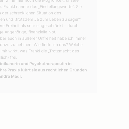
en wir immer noch die Möglichkeit, unsere
. Frankl nannte das „Einstellungswerte“. Sie
n der schrecklichen Situation des
nden und „trotzdem Ja zum Leben zu sagen“.
re Freiheit als sehr eingeschränkt – durch
e Angehörige, finanzielle Not,
ber auch in äußerer Unfreiheit habe ich immer
ng dazu zu nehmen. Wie finde ich das? Welche
 mir wirkt, was Frankl die „Trotzmacht des
ich) frei.
inikanerin und Psychotherapeutin in
hre Praxis führt sie aus rechtlichen Gründen
andra Madl.