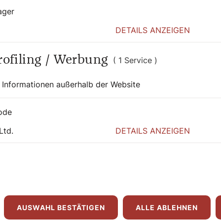
us dem Nicht-Glauben. „Als
ager
od nichts mehr gibt. Damit bin ich nicht
DETAILS ANZEIGEN
seinandersetzen“, sagt die Denkerin.
Und dabei hat sie schließlich Gott
Profiling / Werbung
( 1 Service )
ss es Gott und das ewige Leben gar nicht
nktioniert. „Im Gegenteil.“ Je mehr sich die
 Informationen außerhalb der Website
m Thema „Gott“ auseinandergesetzt hat,
sümiert sie heute. Dieser Prozess der
Jahre an und zieht sich bis in das Hier und
ode
Ltd.
DETAILS ANZEIGEN
e
eimatpfarre in Koppl. Im Ausschuss für
 redaktionellen Gestaltung des Pfarrbriefs
sten. Ein weiteres Ehrenamt, das der Ärztin
AUSWAHL BESTÄTIGEN
ALLE ABLEHNEN
l. „Weil wir bei den Themen Armut einerseits