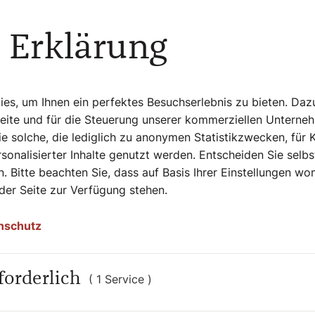
en
 Erklärung
ung. Was genau ist das? Brigitte Mayr-Pirker
fassende Behandlung und Betreuung von
s keine Heilung mehr.“ Sensibel, aber
en Menschen zusammen zu sein, ist eine
s, um Ihnen ein perfektes Besuchserlebnis zu bieten. Daz
te, die ich erleben darf, ein Privileg, am
Seite und für die Steuerung unserer kommerziellen Unterne
haben zu dürfen. Manchmal habe ich das
e solche, die lediglich zu anonymen Statistikzwecken, für 
elfen, manchmal fühle ich aber auch,
sonalisierter Inhalte genutzt werden. Entscheiden Sie selb
 Sie spricht über eine Haltung, die sich wie
. Bitte beachten Sie, dass auf Basis Ihrer Einstellungen w
e Entscheidungen können große
 der Seite zur Verfügung stehen.
eshalb gibt es keine kleinen
nschutz
forderlich
( 1 Service )
r deshalb auch die Aufnahme ihres
 Graz parallel zum Studium der