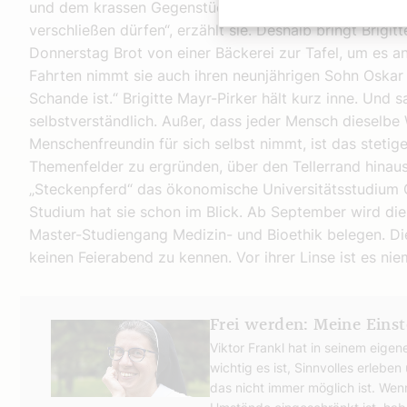
und dem krassen Gegenstück, der Ressourcenverschwen
verschließen dürfen“, erzählt sie. Deshalb bringt Brigit
Donnerstag Brot von einer Bäckerei zur Tafel, um es a
Fahrten nimmt sie auch ihren neunjährigen Sohn Oskar m
Schande ist.“ Brigitte Mayr-Pirker hält kurz inne. Und s
selbstverständlich. Außer, dass jeder Mensch dieselbe W
Menschenfreundin für sich selbst nimmt, ist das stetig
Themenfelder zu ergründen, über den Tellerrand hinaus
„Steckenpferd“ das ökonomische Universitätsstudium
Studium hat sie schon im Blick. Ab September wird die 
Master-Studiengang Medizin- und Bioethik belegen. Die
keinen Feierabend zu kennen. Vor ihrer Linse ist es nie
Frei werden: Meine Eins
Viktor Frankl hat in seinem eige
wichtig es ist, Sinnvolles erleb
das nicht immer möglich ist. Wen