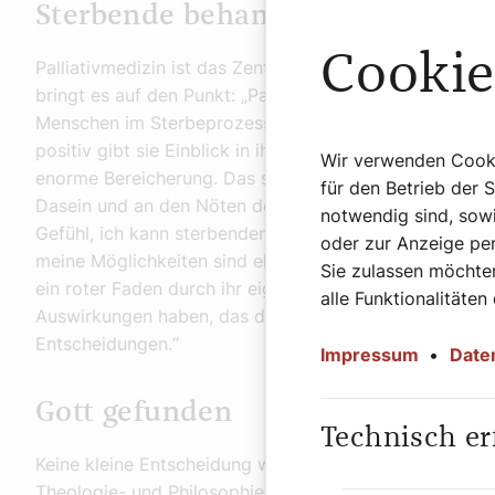
Sterbende behandeln und betreu
Cookie
Palliativmedizin ist das Zentrum ihrer ärztlichen Beruf
bringt es auf den Punkt: „Palliativmedizin ist die um
Menschen im Sterbeprozess. Für diese Menschen gibt e
positiv gibt sie Einblick in ihre Arbeit. „Mit sterbend
Wir verwenden Cookie
enorme Bereicherung. Das sind unglaublich intime Momen
für den Betrieb der 
Dasein und an den Nöten des einzelnen Menschen teil
notwendig sind, sowi
Gefühl, ich kann sterbenden Menschen noch ganz viel h
oder zur Anzeige per
meine Möglichkeiten sind elendiglich gering und klein.“
Sie zulassen möchten
ein roter Faden durch ihr eigenes Leben zieht: „Klein
alle Funktionalitäten
Auswirkungen haben, das dürfen wir nicht übersehen. D
Entscheidungen.“
Impressum
•
Date
Gott gefunden
Technisch er
Keine kleine Entscheidung war für Brigitte Mayr-Pirke
Theologie- und Philosophiestudiums an der Universität