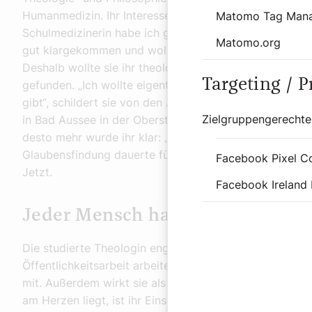
Humanmedizin. Ihr Interesse am Glauben kam damals a
Matomo Tag Man
Schulmedizinerin habe ich gedacht, dass es nach dem T
Matomo.org
gut klargekommen und wollte mich mit dieser Frage au
Deshalb wollte sie ihr theologisches Wissen vertiefen. 
Targeting / 
gefunden. „Ich wollte eigentlich für mich beweisen, da
gibt“, schildert sie von den Anfängen. Das habe nicht fu
Zielgruppengerechte
in Bad Aussee in der Obersteiermark Geborene mit de
desto mehr wurde ihr klar: „Da gibt es doch etwas“, re
Glaubensfindung dauerte für Brigitte Mayr-Pirker über 
Facebook Pixel C
Jetzt.
Facebook Ireland 
Jeder Mensch hat dieselbe Würd
Die studierte Theologin engagiert sich auch in ihrer H
Öffentlichkeitsarbeit arbeitet sie unter anderem an der
mit. Außerdem wirkt sie als Lektorin in den Gottesdien
am Herzen liegt, ist ihr Einsatz für die Flachgauer Tafe