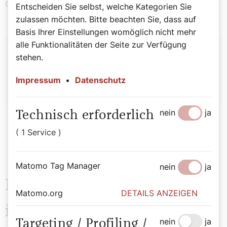
Glaubens in Not sind?
Entscheiden Sie selbst, welche Kategorien Sie
zulassen möchten. Bitte beachten Sie, dass auf
Basis Ihrer Einstellungen womöglich nicht mehr
Autor:
alle Funktionalitäten der Seite zur Verfügung
stehen.
Michael Prüller
Impressum
•
Datenschutz
nein
ja
Technisch erforderlich
( 1 Service )
Matomo Tag Manager
nein
ja
Das könnte Sie auch
Matomo.org
DETAILS ANZEIGEN
interessieren
nein
ja
Targeting / Profiling /