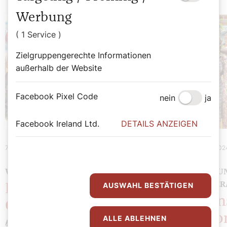
Werbung
( 1 Service )
Zielgruppengerechte Informationen
außerhalb der Website
Facebook Pixel Code
nein
ja
Facebook Ireland Ltd.
DETAILS ANZEIGEN
7. Jänner 2024
|
Theologie
5. Jänner 202
WAS WIR DER KIRCHE VERDANKEN
MISSIO U
PRIESTE
AUSWAHL BESTÄTIGEN
Europa ohne
Paten
Christentum?
Maso
ALLE ABLEHNEN
Stefan Kronthaler