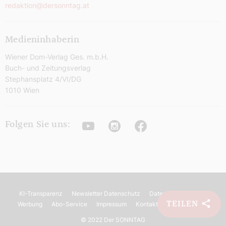
redaktion@dersonntag.at
Medieninhaberin
Wiener Dom-Verlag Ges. m.b.H.
Buch- und Zeitungsverlag
Stephansplatz 4/VI/DG
1010 Wien
Youtube
Instagram
Facebook
Folgen Sie uns:
KI-Transparenz
Newsletter Datenschutz
Datenschutz
AGB
TEILEN
Werbung
Abo-Service
Impressum
Kontakt
Barrierefreiheit
©
2022 Der SONNTAG