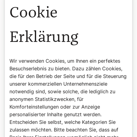
Psalm 34,2–3.4–5.6–7.8–9
Cookie
_
Ich will den Herrn allezeit preisen;
immer sei sein Lob in meinem Mund.
Erklärung
Meine Seele rühme sich des Herrn;
die Armen sollen es hören und sich freuen.
Preist mit mir die Größe des Herrn,
Wir verwenden Cookies, um Ihnen ein perfektes
lasst uns gemeinsam seinen Namen erheben!
Besuchserlebnis zu bieten. Dazu zählen Cookies,
Ich suchte den Herrn und er gab mir Antwort,
die für den Betrieb der Seite und für die Steuerung
er hat mich all meinen Ängsten entrissen.
unserer kommerziellen Unternehmensziele
Die auf ihn blickten, werden strahlen,
notwendig sind, sowie solche, die lediglich zu
nie soll ihr Angesicht vor Scham erröten.
anonymen Statistikzwecken, für
Da rief ein Armer und der Herr erhörte ihn
Komforteinstellungen oder zur Anzeige
und half ihm aus all seinen Nöten.
personalisierter Inhalte genutzt werden.
Entscheiden Sie selbst, welche Kategorien Sie
Der Engel des Herrn umschirmt, die ihn fürchten,
zulassen möchten. Bitte beachten Sie, dass auf
und er befreit sie.
Kostet und seht, wie gut der Herr ist!