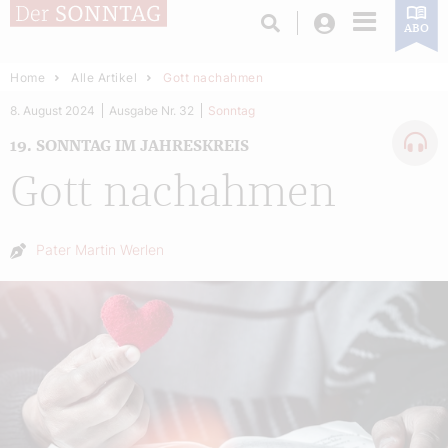
Login
ABO
Home
Alle Artikel
Gott nachahmen
8. August 2024
Ausgabe Nr. 32
Sonntag
19. SONNTAG IM JAHRESKREIS
Gott nachahmen
Autor:
Pater Martin Werlen