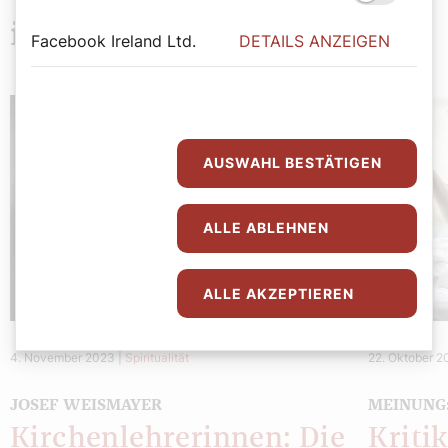
interessieren
Facebook Ireland Ltd.
DETAILS ANZEIGEN
AUSWAHL BESTÄTIGEN
ALLE ABLEHNEN
ALLE AKZEPTIEREN
4. November 2023
|
Spiritualität
22. Oktober 
JOSEF WEISMAYER
MEINUNG:
Kirchenlehrerinnen: Die
Kriti