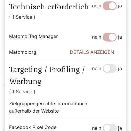
nein
ja
Technisch erforderlich
Autor:
( 1 Service )
Angelika Ritter-Grepl
Matomo Tag Manager
nein
ja
Matomo.org
DETAILS ANZEIGEN
nein
ja
Targeting / Profiling /
Werbung
Katholische Frauenbewegung
( 1 Service )
Zielgruppengerechte Informationen
außerhalb der Website
Das könnte Sie auch
Facebook Pixel Code
nein
ja