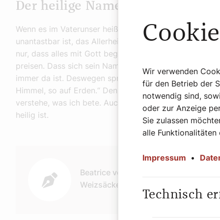
Der heilige Name
Cookie
Wenn es im Vaterunser heißt, geheiligt werde dein Na
unantastbar ist, das Allerheiligste. Gottes Namen am A
nur, dass alles mit Gott beginnt, sondern auch, dass al
preisen. Dass sich sein Name über die ganze Welt und
Wir verwenden Cookie
immer da ist. Deswegen spreche ich die Worte: „Dein 
für den Betrieb der 
Himmel, so auf Erden.“ Denn Gott ist überall, auch wen
notwendig sind, sowi
verstehe, was ich bete. Auch wenn ich Fragen über Fra
oder zur Anzeige per
heilig ist.
Sie zulassen möchten
alle Funktionalitäten
Autor:
Impressum
•
Date
Beatrice von
Weizsäcker
Technisch er