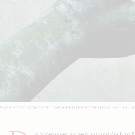
Wie heiligt man Gottes Namen, fragt sich Beatrice von Weizsäcker, wenn sie üb
as Vaterunser. So vertraut und doch so f