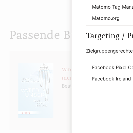
Matomo Tag Man
Matomo.org
Passende Buchtipps
Targeting / 
Zielgruppengerechte
Facebook Pixel C
Vater unser. Gebet
meiner Sehnsucht
Facebook Ireland 
Beatrice von Weizsäcker