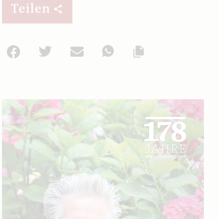
Teilen
Facebook
Twitter
Mail
WhatsApp
Url kopieren