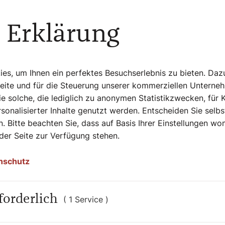
 Erklärung
me, bedeutet das, dass Gottes Name
nfang des Vaterunsers zu ehren, heißt nicht
les damit beginnt, Gott zu loben und ihn zu
 über jeden Menschen wölbt. Dass Gott
s, um Ihnen ein perfektes Besuchserlebnis zu bieten. Daz
Reich komme. Dein Wille geschehe. Wie im
Seite und für die Steuerung unserer kommerziellen Unterne
n ich ihn nicht sehe. Auch wenn ich nicht
e solche, die lediglich zu anonymen Statistikzwecken, für 
gen habe. Ich heilige seinen Namen. Weil er
sonalisierter Inhalte genutzt werden. Entscheiden Sie selb
. Bitte beachten Sie, dass auf Basis Ihrer Einstellungen w
 der Seite zur Verfügung stehen.
nschutz
forderlich
( 1 Service )