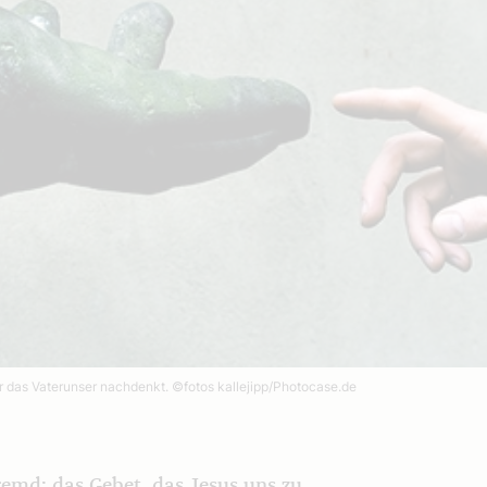
er das Vaterunser nachdenkt.
©fotos kallejipp/Photocase.de
remd: das Gebet, das Jesus uns zu