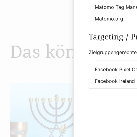
Matomo Tag Man
Matomo.org
Targeting / 
Das könnte Sie
Zielgruppengerechte
Facebook Pixel C
Facebook Ireland 