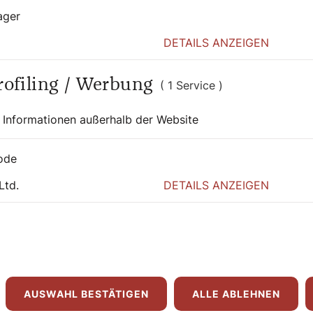
ager
DETAILS ANZEIGEN
Profiling / Werbung
( 1 Service )
 auch interessier
 Informationen außerhalb der Website
ode
Ltd.
DETAILS ANZEIGEN
AUSWAHL BESTÄTIGEN
ALLE ABLEHNEN