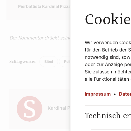
Pierbattista Kardinal Pizzaballa
(59) von den Franziskaner
Cookie
Der Kommentar drückt seine persönliche Meinung aus!
Wir verwenden Cookie
für den Betrieb der 
notwendig sind, sowi
Bibel
Politik
Schlagwörter
oder zur Anzeige per
Sie zulassen möchten
alle Funktionalitäten
Autor:
Impressum
•
Date
Kardinal Pizzaballa
Technisch er