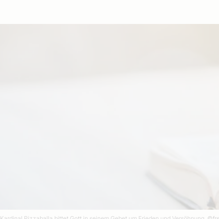
Kardinal Pizzaballa bittet Gott in seinem Gebet um Frieden und Versöhnung.
©fr