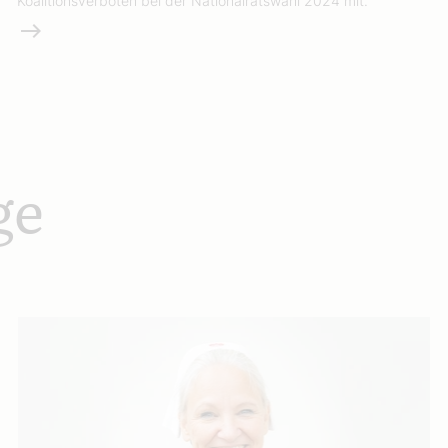
Koalitionsverboten bei der Nationalratswahl 2024 mit.
Weiterlesen
ge