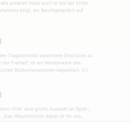
e alle anderen muss auch er bei der Ernte
eheimnis birgt, ein Beichtgespräch auf
d
nden Tragikomödie besondere Eindrücke zu
der Freiheit“ ist ein Meisterwerk des
rischen Bildkompositionen begeistert.
Ein
l
halom Oida“ eine große Auswahl an Spiel-,
„Das Wesentlichste dabei ist für uns,
us aktiv entgegenzuwirken – gerade vor