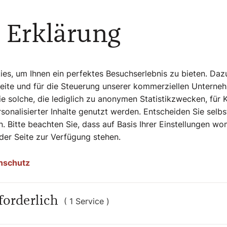
aftlichen Entwicklungen“, heißt es auf der
hr, Metro-Kino) etwa basiert auf einer
 Erklärung
 die Stadt von den Nazis besetzt ist,
d der aus katholischer Familie stammende
es Einzelschicksal unter unzähligen
s, um Ihnen ein perfektes Besuchserlebnis zu bieten. Daz
Seite und für die Steuerung unserer kommerziellen Unterne
alt vieler weiterer Film-Produktionen des
e solche, die lediglich zu anonymen Statistikzwecken, für 
sonalisierter Inhalte genutzt werden. Entscheiden Sie selb
. Bitte beachten Sie, dass auf Basis Ihrer Einstellungen w
effer“
 der Seite zur Verfügung stehen.
estartete Film „Bonhoeffer“ von US-
nschutz
Vorfeld gab es anhaltend Kritik an einer
des Films durch Kreise der christlichen
vereinnahmt, pervertiert und zu einem
forderlich
( 1 Service )
 hieß es.