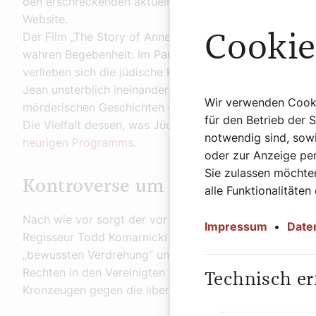
den erschreckenden aktuellen politischen und gesellsch
Website.
Der Film „The Story of Annette Zelman“ (24. 3., 18:30 U
Cookie
wahren Begebenheit: Im Paris des Jahres 1940, während
verlieben sich die jüdische Kunststudentin Annette un
Jean unsterblich ineinander. Was folgt, ist ein tragisch
Wir verwenden Cookie
mörderischen Geschichten der Shoah.
für den Betrieb der 
Die Vielfalt dessen, was Jüdisch-Sein bedeutet, ist Inh
notwendig sind, sowi
heurigen Programms
.
oder zur Anzeige per
Sie zulassen möchten
Kontroverse um den Film „Bonho
alle Funktionalitäten
Nach wie vor sorgt der vor kurzem in unseren Kinos g
Impressum
•
Date
Regisseur Todd Komarnicki für Diskussionen. Schon im 
„bewussten Verdrehung“ und an „kultureller Aneignung“ 
Rechten in den Vereinigten Staaten. Bonhoeffer werde 
Technisch er
Kronzeugen gegen die liberale Demokratie umgedeutet,