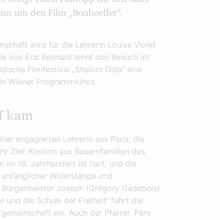
eim um den Film „Bonhoeffer“.
chaft wird für die Lehrerin Louise Violet
e von Éric Besnard lohnt den Besuch im
üdische Filmfestival „Shalom Oida“ eine
 in Wiener Programmkinos.
rf kam
ner engagierten Lehrerin aus Paris, die
Ihr Ziel: Kindern aus Bauernfamilien das
im 19. Jahrhundert ist hart, und die
z anfänglicher Widerstände und
t Bürgermeister Joseph (Grégory Gadebois)
 und die Schule der Freiheit“ führt die
emeinschaft ein. Auch der Pfarrer, Père