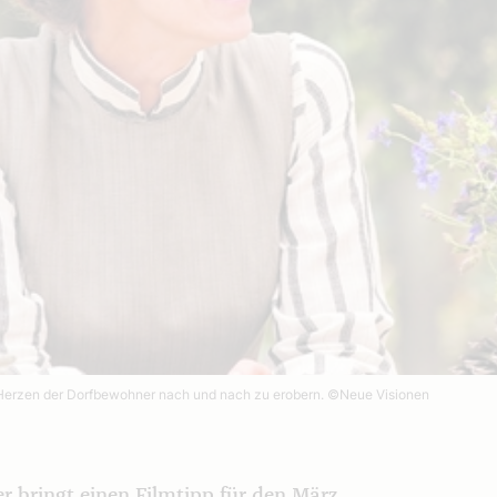
ie Herzen der Dorfbewohner nach und nach zu erobern.
©Neue Visionen
r bringt einen Filmtipp für den März