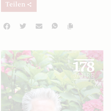
Teilen
Facebook
Twitter
Mail
WhatsApp
Url kopieren