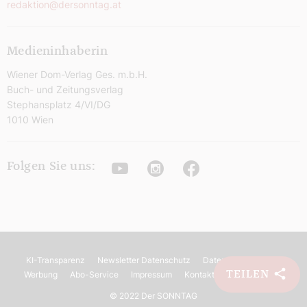
redaktion@dersonntag.at
Medieninhaberin
Wiener Dom-Verlag Ges. m.b.H.
Buch- und Zeitungsverlag
Stephansplatz 4/VI/DG
1010 Wien
Youtube
Instagram
Facebook
Folgen Sie uns:
KI-Transparenz
Newsletter Datenschutz
Datenschutz
AGB
TEILEN
Werbung
Abo-Service
Impressum
Kontakt
Barrierefreiheit
©
2022 Der SONNTAG