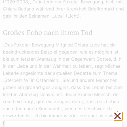
(1920-2008), Gründerin der Fokolar-Bewegung, hielt mit
Chiara Badano während ihrer Krankheit Briefkontakt und
gab ihr den Beinamen „Luce“ (Licht).
Großes Echo nach ihrem Tod
„Das Fokolar-Bewegung Mitglied Chiara Luce hat ein
beeindruckendes Beispiel gegeben, wie es möglich ist
bis zum letzten Atemzug in der Gegenwart Gottes, d. h.
in der Liebe und in der Wahrheit zu leben“, sagt Michael
Leberle angesichts der aktuellen Debatte zum Thema
„Sterbehilfe“ in Österreich. „Sie und andere Menschen
geben ein großartiges Zeugnis, dass das Leben bis zum
letzten Atemzug sinnvoll ist. Jeder kranke Mensch, der
sein Leid trägt, gibt ein Zeugnis dafür, dass das Leben
auch dann noch Sinn macht, wenn es beschwerlich
Sch
geworden ist. Ich bin immer wieder erstaunt, wie viel
Liebe und Hingabe dann in Gang kommen.“ Gerade in