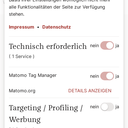
Welt Heiligkeit.“
alle Funktionalitäten der Seite zur Verfügung
stehen.
Impressum
•
Datenschutz
Interview zum Thema ,Innerlich
getragen‘
nein
ja
Technisch erforderlich
Chiara Luce Badanos Weg zeigt: Leben hat in jeder Phase
( 1 Service )
einen tiefen Sinn, sagt Clara Hamberger, 22, junge
Erwachsene der Fokolar-Bewegung in Wien.
Matomo Tag Manager
nein
ja
Clara Hamberger – sie studiert Musik und Italienisch (Lehramt)
sowie Instrumentalmusikerziehung – im SONNTAG-Interview:
Matomo.org
DETAILS ANZEIGEN
Was beeindruckt an Chiara Luce
nein
ja
Targeting / Profiling /
Badano?
Werbung
Das Besondere an Chiara Luce ist ihr großer Glaube, der nach