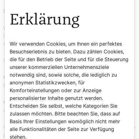
Behaupte nie etwas, was du nicht weißt!
Erklärung
Wirst du über etwas zurechtgewiesen, so nimm es mit
innerlicher und äußerlicher Demut an und bitte Gott für
den, der dich zurechtgewiesen!
Wir verwenden Cookies, um Ihnen ein perfektes
Besuchserlebnis zu bieten. Dazu zählen Cookies,
die für den Betrieb der Seite und für die Steuerung
Sei milde gegen alle, gegen dich aber streng!
unserer kommerziellen Unternehmensziele
notwendig sind, sowie solche, die lediglich zu
Man soll nie etwas tun, was man nicht vor jedermann
anonymen Statistikzwecken, für
tun könnte.
Komforteinstellungen oder zur Anzeige
personalisierter Inhalte genutzt werden.
Mach dein Herz los von allen Dingen, suche Gott, und
Entscheiden Sie selbst, welche Kategorien Sie
du wirst ihn finden!
zulassen möchten. Bitte beachten Sie, dass auf
Basis Ihrer Einstellungen womöglich nicht mehr
Vergleiche keinen mit einem anderen. Denn dies ist eine
alle Funktionalitäten der Seite zur Verfügung
gehässige Sache.
stehen.