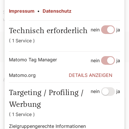
Impressum
•
Datenschutz
Sei nie allzu hartnäckig, zumal in Dingen, an denen
wenig gelegen ist.
nein
ja
Technisch erforderlich
( 1 Service )
Quelle:
Gisbert Greshake/Josef Weismayer, Quellen
geistlichen Lebens, Band III, Die Neuzeit
Matomo Tag Manager
nein
ja
Matomo.org
DETAILS ANZEIGEN
Ende der Serie "Sommerbriefe".
nein
ja
Targeting / Profiling /
Autor:
Werbung
( 1 Service )
Stefan Kronthaler
Zielgruppengerechte Informationen